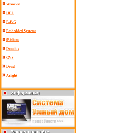
Weinzierl
HDL
B-E-G
Embedded Systems
iRidium
Donolux
GVS
Donel
Arlight