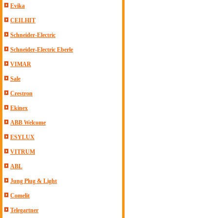
Evika
CEILHIT
Schneider-Electric
Schneider-Electric Eberle
VIMAR
Sale
Crestron
Ekinex
ABB Welcome
ESYLUX
VITRUM
ABL
Jung Plug & Light
Comelit
Telegartner