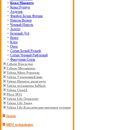
Кожа Макиато
Кожа Пурпур
Ардезия
Фарфор Белая Феерия
Никель Велюр
Черный Никель
Золото
Беленый Дуб
Венге
Клен
Орех
Corian Белый Рельеф
Corian Черный Рифленый
Фактурная Сталь
Celiane Накладки
Celiane Механизмы
Valena Allure Реверанс
Valena Утонченный шик
Valena Нюансы авангарда
Valena механизмы InMatic
Valena ClassiX
Plexo IP55
Valena Life Орнамент
Valena Life Тренд
Valena Life Классические цветовые оттенки
Intesis
MDT technologies