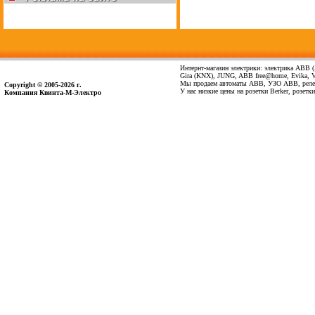
Интернт-магазин электрики: электрика ABB (А
Gira (KNX), JUNG, ABB free@home, Evika, Vima
Мы продаем автоматы ABB, УЗО ABB, реле 
Copyright © 2005-2026 г.
У нас низкие цены на розетки Berker, розет
Компания Квинта-М-Электро