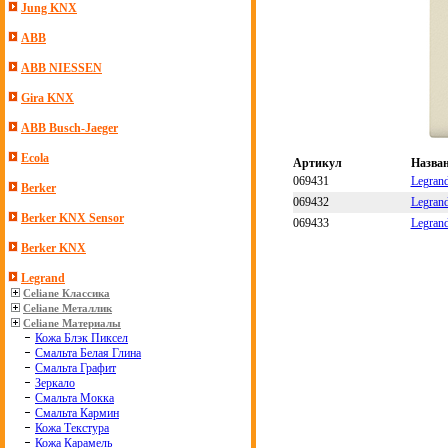
Jung KNX
ABB
ABB NIESSEN
Gira KNX
ABB Busch-Jaeger
Ecola
Артикул
Назва
069431
Legran
Berker
069432
Legran
Berker KNX Sensor
069433
Legran
Berker KNX
Legrand
Celiane Классика
Celiane Металлик
Celiane Материалы
Кожа Блэк Пиксел
Смальта Белая Глина
Смальта Графит
Зеркало
Смальта Мокка
Смальта Кармин
Кожа Текстура
Кожа Карамель