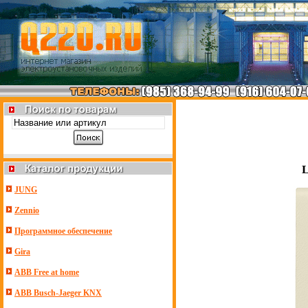
L
JUNG
Zennio
Программное обеспечение
Gira
ABB Free at home
ABB Busch-Jaeger KNX