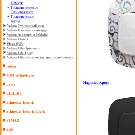
Жемчуг
Тиснение Бежевое
Слоновая кость
Тиснение Белое
Флора
Valena Утонченный шик
Valena Нюансы авангарда
Valena механизмы InMatic
Valena ClassiX
Plexo IP55
Valena Life Орнамент
Valena Life Тренд
Valena Life Классические цветовые оттенки
Intesis
MDT technologies
Нарцисс Хром
Evika
CEILHIT
Schneider-Electric
Schneider-Electric Eberle
VIMAR
Sale