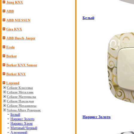
Jung KNX
ABB
Белый
ABB NIESSEN
Gira KNX
ABB Busch-Jaeger
Ecola
Berker
Berker KNX Sensor
Berker KNX
Legrand
Celiane Классика
Celiane Металлик
Celiane Материалы
Celiane Накладки
Celiane Механизмы
Valena Allure Реверанс
Белый
Нарцисс Золото
Нарцисс Золото
Нарцисс Хром
Матовый Черный
Алюминий