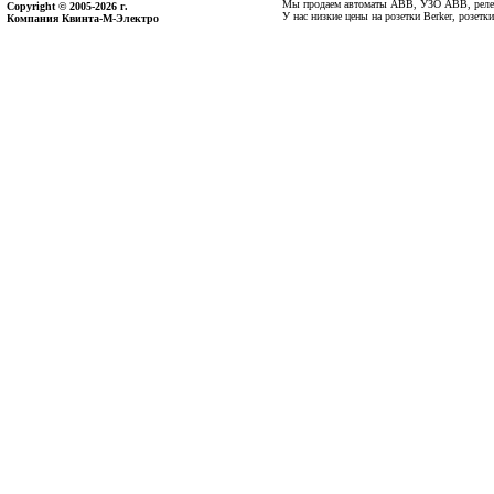
Мы продаем автоматы ABB, УЗО ABB, реле 
Copyright © 2005-2026 г.
У нас низкие цены на розетки Berker, розет
Компания Квинта-М-Электро