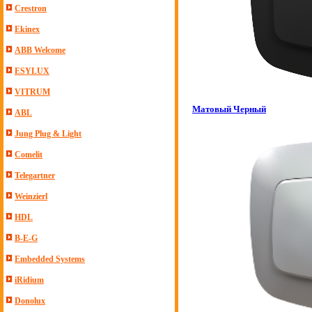
Crestron
Ekinex
ABB Welcome
ESYLUX
VITRUM
Матовый Черный
ABL
Jung Plug & Light
Comelit
Telegartner
Weinzierl
HDL
B-E-G
Embedded Systems
iRidium
Donolux