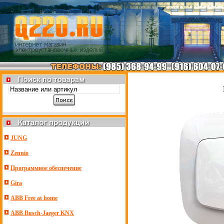
JUNG
Zennio
Программное обеспечение
Gira
ABB Free at home
ABB Busch-Jaeger KNX