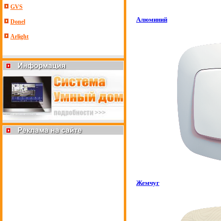
GVS
Алюминий
Donel
Arlight
Жемчуг