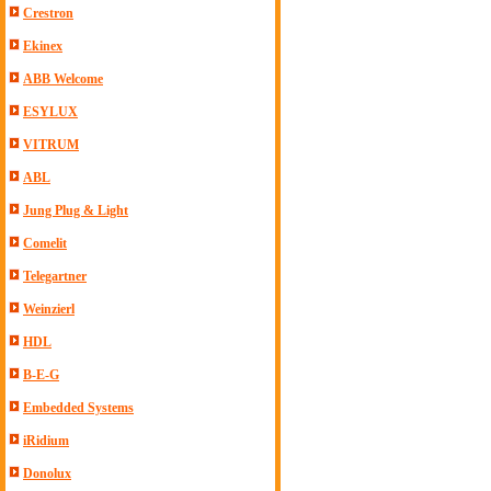
Crestron
Ekinex
ABB Welcome
ESYLUX
VITRUM
ABL
Jung Plug & Light
Comelit
Telegartner
Weinzierl
HDL
B-E-G
Embedded Systems
iRidium
Donolux