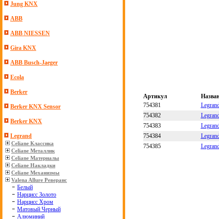
Jung KNX
ABB
ABB NIESSEN
Gira KNX
ABB Busch-Jaeger
Ecola
Berker
Артикул
Назва
754381
Legrand
Berker KNX Sensor
754382
Legrand
Berker KNX
754383
Legrand
754384
Legrand
Legrand
Celiane Классика
754385
Legrand
Celiane Металлик
Celiane Материалы
Celiane Накладки
Celiane Механизмы
Valena Allure Реверанс
Белый
Нарцисс Золото
Нарцисс Хром
Матовый Черный
Алюминий