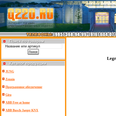
Legr
JUNG
Zennio
Программное обеспечение
Gira
ABB Free at home
ABB Busch-Jaeger KNX