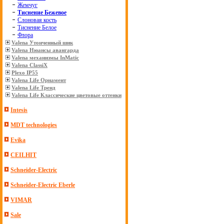
Жемчуг
Тиснение Бежевое
Слоновая кость
Тиснение Белое
Флора
Valena Утонченный шик
Valena Нюансы авангарда
Valena механизмы InMatic
Valena ClassiX
Plexo IP55
Valena Life Орнамент
Valena Life Тренд
Valena Life Классические цветовые оттенки
Intesis
MDT technologies
Evika
CEILHIT
Schneider-Electric
Schneider-Electric Eberle
VIMAR
Sale