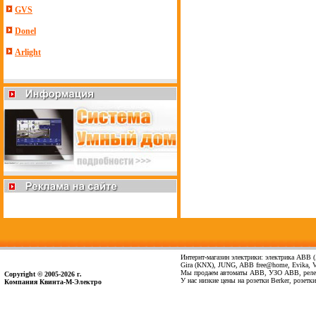
GVS
Donel
Arlight
Интернт-магазин электрики: электрика ABB (А
Gira (KNX), JUNG, ABB free@home, Evika, Vima
Мы продаем автоматы ABB, УЗО ABB, реле 
Copyright © 2005-2026 г.
У нас низкие цены на розетки Berker, розет
Компания Квинта-М-Электро