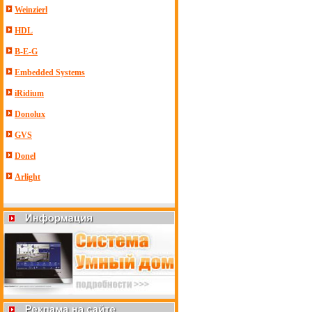
Weinzierl
HDL
B-E-G
Embedded Systems
iRidium
Donolux
GVS
Donel
Arlight