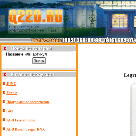
Legr
JUNG
Zennio
Программное обеспечение
Gira
ABB Free at home
ABB Busch-Jaeger KNX