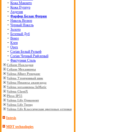
Кожа Макиато
Кожа Пурпур
Ардезия
Фарфор Белая Феерия
Никель Велюр
Черный Никель
Золото
Беленый Дуб
Венге
Клен
Орех
Corian Белый Рельеф
Corian Черный Рифленый
Фактурная Сталь
Celiane Накладки
Celiane Механизмы
Valena Allure Реверанс
Valena Утонченный шик
Valena Нюансы авангарда
Valena механизмы InMatic
Valena ClassiX
Plexo IP55
Valena Life Орнамент
Valena Life Тренд
Valena Life Классические цветовые оттенки
Intesis
MDT technologies