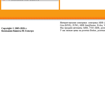
Интернт-магазин электрики: электрика ABB (А
Gira (KNX), JUNG, ABB free@home, Evika, Vima
Мы продаем автоматы ABB, УЗО ABB, реле 
Copyright © 2005-2026 г.
У нас низкие цены на розетки Berker, розет
Компания Квинта-М-Электро