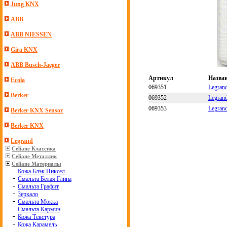
Jung KNX
ABB
ABB NIESSEN
Gira KNX
ABB Busch-Jaeger
Артикул
Назва
Ecola
069351
Legran
Berker
069352
Legran
069353
Legran
Berker KNX Sensor
Berker KNX
Legrand
Celiane Классика
Celiane Металлик
Celiane Материалы
Кожа Блэк Пиксел
Смальта Белая Глина
Смальта Графит
Зеркало
Смальта Мокка
Смальта Кармин
Кожа Текстура
Кожа Карамель