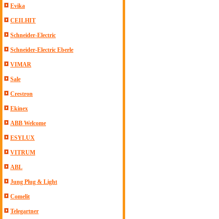
Evika
CEILHIT
Schneider-Electric
Schneider-Electric Eberle
VIMAR
Sale
Crestron
Ekinex
ABB Welcome
ESYLUX
VITRUM
ABL
Jung Plug & Light
Comelit
Telegartner