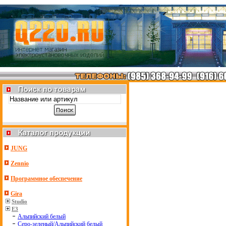
JUNG
Zennio
Программное обеспечение
Gira
Studio
E3
Альпийский белый
Серо-зеленый/Альпийский белый