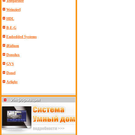
Telegartner
Weinzierl
HDL
B-E-G
Embedded Systems
iRidium
Donolux
GVS
Donel
Arlight