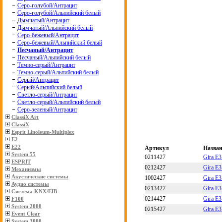
Серо-голубой/Антрацит
Серо-голубой/Альпийский белый
Дымчатый/Антрацит
Дымчатый/Альпийский белый
Серо-бежевый/Антрацит
Серо-бежевый/Альпийский белый
Песчаный/Антрацит
Песчаный/Альпийский белый
Темно-серый/Антрацит
Темно-серый/Альпийский белый
Серый/Антрацит
Серый/Альпийский белый
Светло-серый/Антрацит
Светло-серый/Альпийский белый
Серо-зеленый/Антрацит
ClassiX Art
ClassiX
Esprit Linoleum-Multiplex
E2
E22
Артикул
Назва
System 55
0211427
Gira E
ESPRIT
0212427
Gira E
Механизмы
Акустические системы
1002427
Gira E
Аудио системы
0213427
Gira E
Система KNX/EIB
0214427
Gira E
F100
System 2000
0215427
Gira E
Event Clear
System 3000