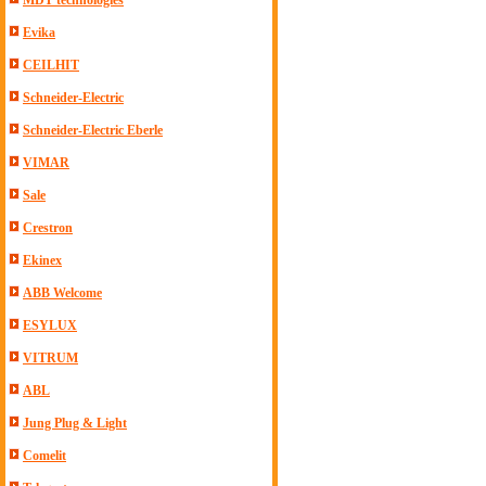
MDT technologies
Evika
CEILHIT
Schneider-Electric
Schneider-Electric Eberle
VIMAR
Sale
Crestron
Ekinex
ABB Welcome
ESYLUX
VITRUM
ABL
Jung Plug & Light
Comelit