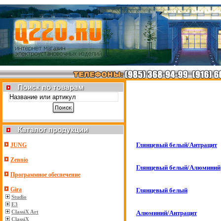
Глянцевый белый/Антрацит
JUNG
Zennio
Глянцевый белый/Алюминий
Программное обеспечение
Gira
Глянцевый белый
Studio
E3
ClassiX Art
Алюминий/Антрацит
ClassiX