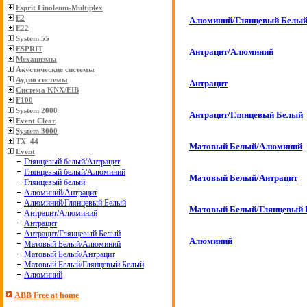
Esprit Linoleum-Multiplex
E2
Алюминий/Глянцевый Белы
E22
System 55
ESPRIT
Антрацит/Алюминий
Механизмы
Акустические системы
Аудио системы
Антрацит
Система KNX/EIB
F100
System 2000
Антрацит/Глянцевый Белый
Event Clear
System 3000
TX_44
Матовый Белый/Алюминий
Event
Глянцевый белый/Антрацит
Глянцевый белый/Алюминий
Матовый Белый/Антрацит
Глянцевый белый
Алюминий/Антрацит
Алюминий/Глянцевый Белый
Матовый Белый/Глянцевый
Антрацит/Алюминий
Антрацит
Антрацит/Глянцевый Белый
Алюминий
Матовый Белый/Алюминий
Матовый Белый/Антрацит
Матовый Белый/Глянцевый Белый
Алюминий
ABB Free at home