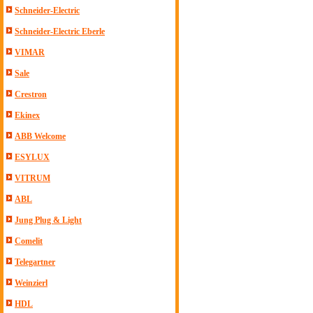
Schneider-Electric
Schneider-Electric Eberle
VIMAR
Sale
Crestron
Ekinex
ABB Welcome
ESYLUX
VITRUM
ABL
Jung Plug & Light
Comelit
Telegartner
Weinzierl
HDL