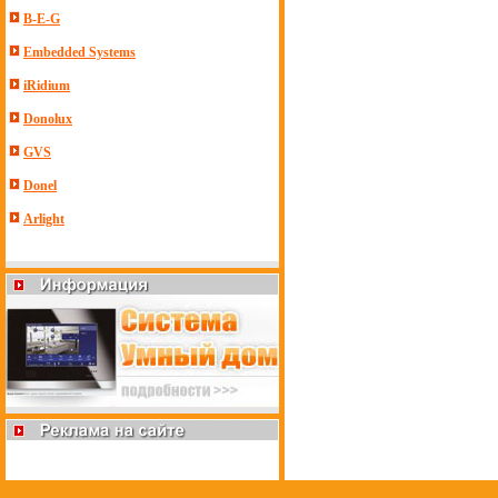
B-E-G
Embedded Systems
iRidium
Donolux
GVS
Donel
Arlight