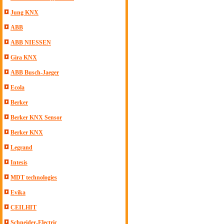
Jung KNX
ABB
ABB NIESSEN
Gira KNX
ABB Busch-Jaeger
Ecola
Berker
Berker KNX Sensor
Berker KNX
Legrand
Intesis
MDT technologies
Evika
CEILHIT
Schneider-Electric