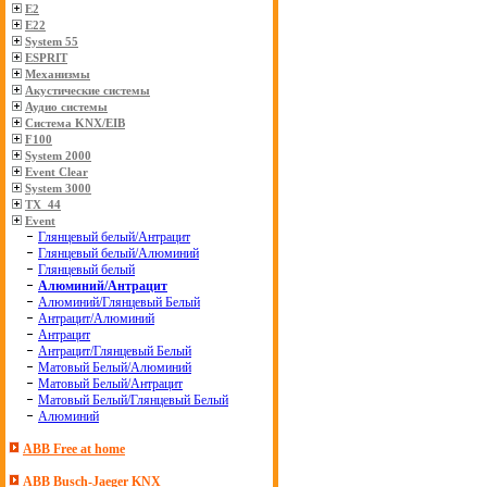
E2
E22
System 55
ESPRIT
Механизмы
Акустические системы
Аудио системы
Система KNX/EIB
F100
System 2000
Event Clear
System 3000
TX_44
Event
Глянцевый белый/Антрацит
Глянцевый белый/Алюминий
Глянцевый белый
Алюминий/Антрацит
Алюминий/Глянцевый Белый
Антрацит/Алюминий
Антрацит
Антрацит/Глянцевый Белый
Матовый Белый/Алюминий
Матовый Белый/Антрацит
Матовый Белый/Глянцевый Белый
Алюминий
ABB Free at home
ABB Busch-Jaeger KNX