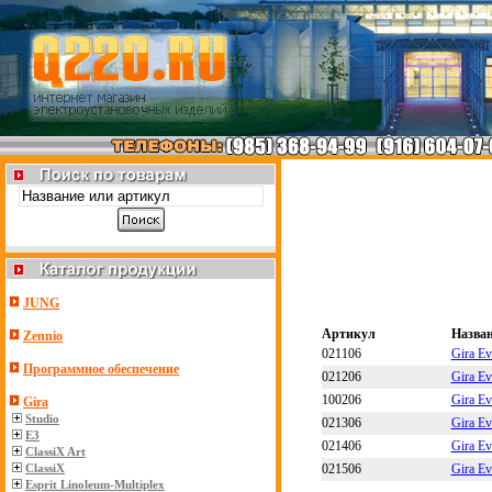
JUNG
Артикул
Назва
Zennio
021106
Gira E
Программное обеспечение
021206
Gira E
100206
Gira E
Gira
Studio
021306
Gira E
E3
021406
Gira E
ClassiX Art
021506
Gira E
ClassiX
Esprit Linoleum-Multiplex