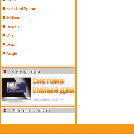
Embedded Systems
iRidium
Donolux
GVS
Donel
Arlight