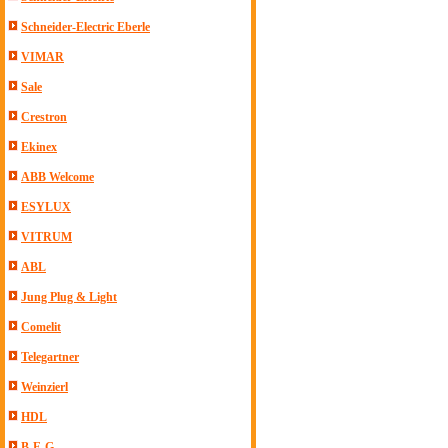
Schneider-Electric Eberle
VIMAR
Sale
Crestron
Ekinex
ABB Welcome
ESYLUX
VITRUM
ABL
Jung Plug & Light
Comelit
Telegartner
Weinzierl
HDL
B-E-G