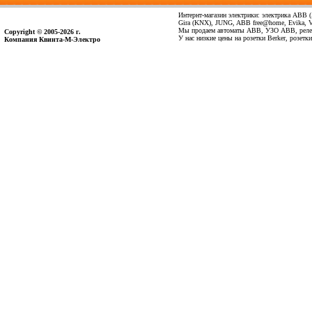
Интернт-магазин электрики: электрика ABB (А
Gira (KNX), JUNG, ABB free@home, Evika, Vima
Мы продаем автоматы ABB, УЗО ABB, реле 
Copyright © 2005-2026 г.
У нас низкие цены на розетки Berker, розет
Компания Квинта-М-Электро