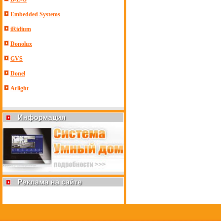
Embedded Systems
iRidium
Donolux
GVS
Donel
Arlight