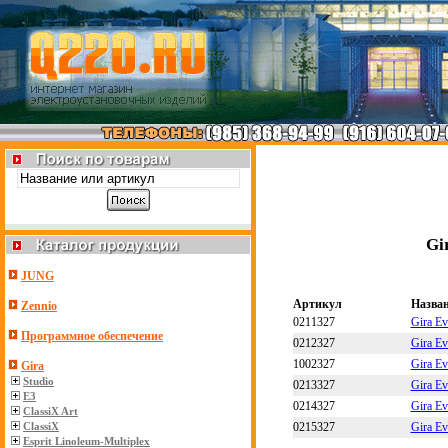
Gi
JUNG
Артикул
Назва
Zennio
0211327
Gira E
Программное обеспечение
0212327
Gira E
1002327
Gira E
Gira
Studio
0213327
Gira E
E3
0214327
Gira E
ClassiX Art
0215327
Gira E
ClassiX
Esprit Linoleum-Multiplex