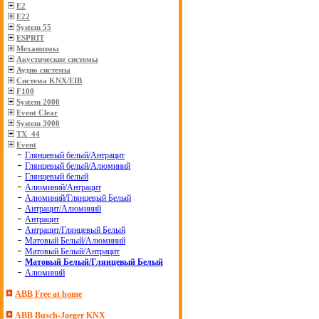
E2
E22
System 55
ESPRIT
Механизмы
Акустические системы
Аудио системы
Система KNX/EIB
F100
System 2000
Event Clear
System 3000
TX_44
Event
Глянцевый белый/Антрацит
Глянцевый белый/Алюминий
Глянцевый белый
Алюминий/Антрацит
Алюминий/Глянцевый Белый
Антрацит/Алюминий
Антрацит
Антрацит/Глянцевый Белый
Матовый Белый/Алюминий
Матовый Белый/Антрацит
Матовый Белый/Глянцевый Белый
Алюминий
ABB Free at home
ABB Busch-Jaeger KNX