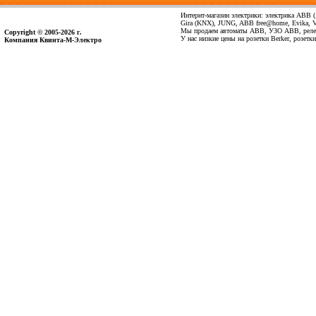
Интернт-магазин электрики: электрика ABB (А
Gira (KNX), JUNG, ABB free@home, Evika, Vima
Мы продаем автоматы ABB, УЗО ABB, реле 
Copyright © 2005-2026 г.
У нас низкие цены на розетки Berker, розет
Компания Квинта-М-Электро