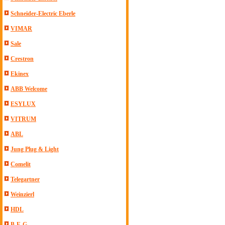
Schneider-Electric Eberle
VIMAR
Sale
Crestron
Ekinex
ABB Welcome
ESYLUX
VITRUM
ABL
Jung Plug & Light
Comelit
Telegartner
Weinzierl
HDL
B-E-G