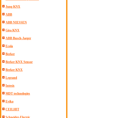
Jung KNX
ABB
ABB NIESSEN
Gira KNX
ABB Busch-Jaeger
Ecola
Berker
Berker KNX Sensor
Berker KNX
Legrand
Intesis
MDT technologies
Evika
CEILHIT
Schneider-Electric