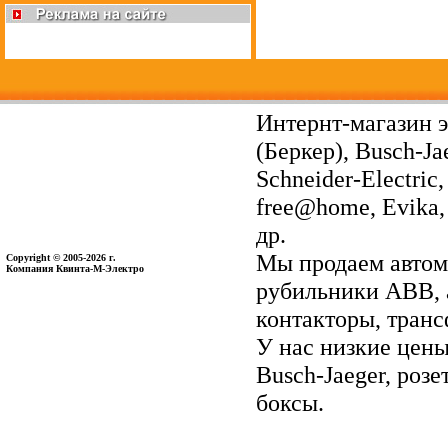
Интернт-магазин э
(Беркер), Busch-Ja
Schneider-Electri
free@home, Evika, 
др.
Мы продаем автом
Copyright © 2005-2026 г.
Компания Квинта-М-Электро
рубильники ABB, 
контакторы, тран
У нас низкие цены 
Busch-Jaeger, ро
боксы.