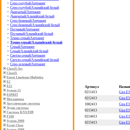
Серо-голубой/Антрацит
Серо-голубой/Альпийский белый
Дымчатый/Антрацит
Дымчатый/Альпийский белый
Серо-бежевый/Антрацит
Серо-бежевый/Альпийский белый
Песчаный/Антрацит
Песчаный/Альпийский белый
Темно-серый/Антрацит
Темно-серый/Альпийский белый
Серый/Антрацит
Серый/Альпийский белый
Светло-серый/Антрацит
Светло-серый/Альпийский белый
Серо-зеленый/Антрацит
ClassiX Art
ClassiX
Esprit Linoleum-Multiplex
E2
E22
Артикул
Назва
System 55
0211413
Gira E
ESPRIT
0212413
Gira E
Механизмы
Акустические системы
1002413
Gira E
Аудио системы
0213413
Gira E
Система KNX/EIB
0214413
Gira E
F100
System 2000
0215413
Gira E
Event Clear
System 3000