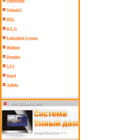
Telegartner
Weinzierl
HDL
B-E-G
Embedded Systems
iRidium
Donolux
GVS
Donel
Arlight