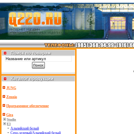
JUNG
Zennio
Программное обеспечение
Gira
Studio
E3
Альпийский белый
Серо-зеленый/Альпийский белый