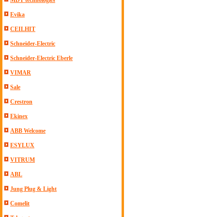
MDT technologies
Evika
CEILHIT
Schneider-Electric
Schneider-Electric Eberle
VIMAR
Sale
Crestron
Ekinex
ABB Welcome
ESYLUX
VITRUM
ABL
Jung Plug & Light
Comelit