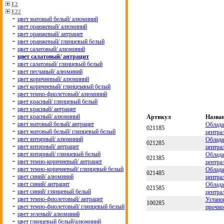
E2
E22
цвет матовый белый/ алюминий
цвет оранжевый/ алюминий
цвет оранжевый/ антрацит
цвет оранжевый/ глянцевый белый
цвет салатовый/ алюминий
цвет салатовый/ антрацит
цвет салатовый/ глянцевый белый
цвет песчаный/ алюминий
цвет коричневый/ алюминий
цвет коричневый/ глянцеывый белый
цвет темно-фиолетовый/ алюминий
цвет красный/ глянцевый белый
цвет красный/ антрацит
цвет красный/ алюминий
Артикул
Назва
цвет матовый белый/ антрацит
Облада
021185
цвет матовый белый/ глянцевый белый
центра
цвет янтарный/ алюминий
Облада
021285
цвет янтарный/ антрацит
центра
цвет янтарный/ глянцевый белый
Облада
021385
цвет темно-коричневый/ антрацит
центра
цвет темно-коричневый/ глянцевый белый
Облада
021485
цвет синий/ алюминий
центра
цвет синий/ антрацит
Облада
021585
цвет синий/ глянцевый белый
центра
цвет темно-фиолетовый/ антрацит
Устано
100285
цвет темно-фиолетовый/ глянцевый белый
прочно
цвет зеленый/ алюминий
цвет глянцевый белый/алюминий