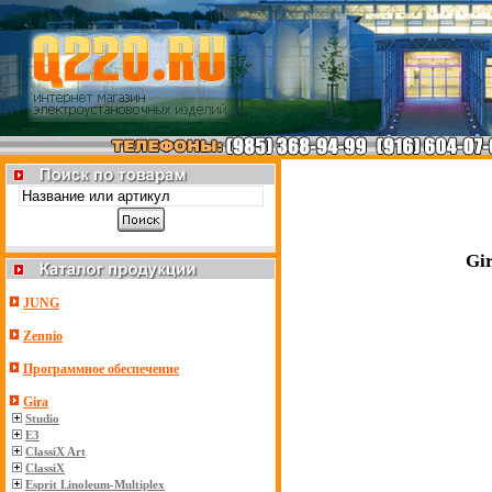
Gir
JUNG
Zennio
Программное обеспечение
Gira
Studio
E3
ClassiX Art
ClassiX
Esprit Linoleum-Multiplex