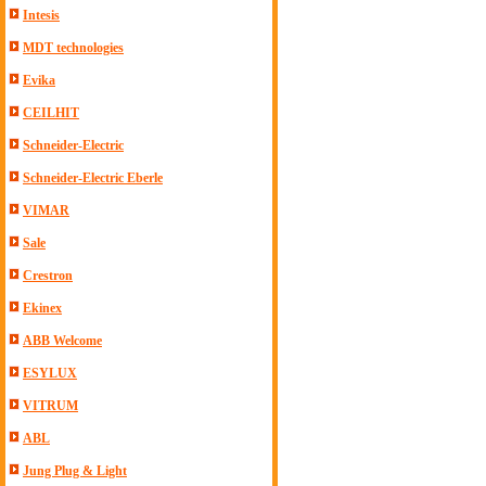
Intesis
MDT technologies
Evika
CEILHIT
Schneider-Electric
Schneider-Electric Eberle
VIMAR
Sale
Crestron
Ekinex
ABB Welcome
ESYLUX
VITRUM
ABL
Jung Plug & Light