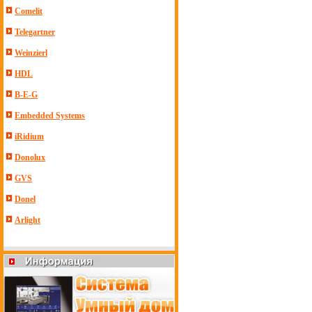
Comelit
Telegartner
Weinzierl
HDL
B-E-G
Embedded Systems
iRidium
Donolux
GVS
Donel
Arlight