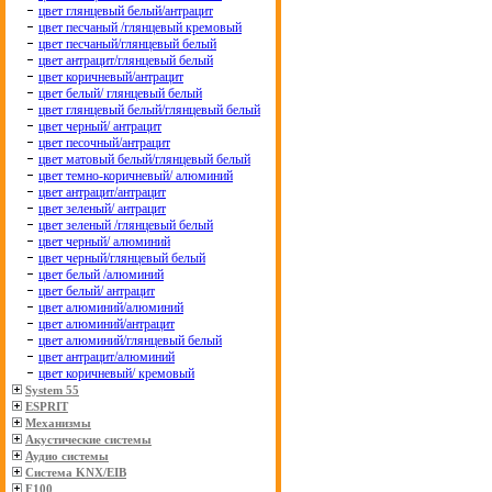
цвет глянцевый белый/антрацит
цвет песчаный /глянцевый кремовый
цвет песчаный/глянцевый белый
цвет антрацит/глянцевый белый
цвет коричневый/антрацит
цвет белый/ глянцевый белый
цвет глянцевый белый/глянцевый белый
цвет черный/ антрацит
цвет песочный/антрацит
цвет матовый белый/глянцевый белый
цвет темно-коричневый/ алюминий
цвет антрацит/антрацит
цвет зеленый/ антрацит
цвет зеленый /глянцевый белый
цвет черный/ алюминий
цвет черный/глянцевый белый
цвет белый /алюминий
цвет белый/ антрацит
цвет алюминий/алюминий
цвет алюминий/антрацит
цвет алюминий/глянцевый белый
цвет антрацит/алюминий
цвет коричневый/ кремовый
System 55
ESPRIT
Механизмы
Акустические системы
Аудио системы
Система KNX/EIB
F100