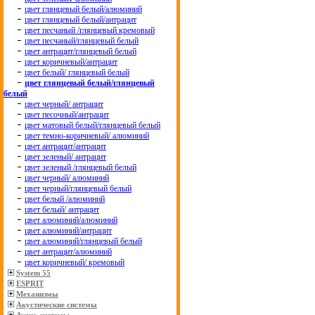
цвет глянцевый белый/алюминий
цвет глянцевый белый/антрацит
цвет песчаный /глянцевый кремовый
цвет песчаный/глянцевый белый
цвет антрацит/глянцевый белый
цвет коричневый/антрацит
цвет белый/ глянцевый белый
цвет глянцевый белый/глянцевый
белый
цвет черный/ антрацит
цвет песочный/антрацит
цвет матовый белый/глянцевый белый
цвет темно-коричневый/ алюминий
цвет антрацит/антрацит
цвет зеленый/ антрацит
цвет зеленый /глянцевый белый
цвет черный/ алюминий
цвет черный/глянцевый белый
цвет белый /алюминий
цвет белый/ антрацит
цвет алюминий/алюминий
цвет алюминий/антрацит
цвет алюминий/глянцевый белый
цвет антрацит/алюминий
цвет коричневый/ кремовый
System 55
ESPRIT
Механизмы
Акустические системы