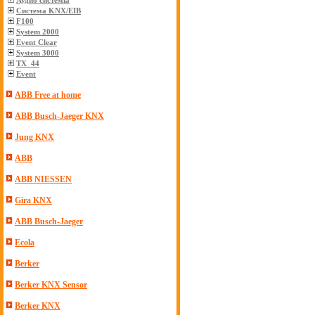
Аудио системы
Система KNX/EIB
F100
System 2000
Event Clear
System 3000
TX_44
Event
ABB Free at home
ABB Busch-Jaeger KNX
Jung KNX
ABB
ABB NIESSEN
Gira KNX
ABB Busch-Jaeger
Ecola
Berker
Berker KNX Sensor
Berker KNX