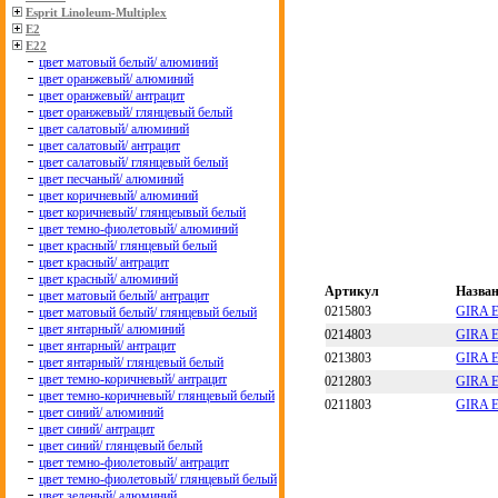
Esprit Linoleum-Multiplex
E2
E22
цвет матовый белый/ алюминий
цвет оранжевый/ алюминий
цвет оранжевый/ антрацит
цвет оранжевый/ глянцевый белый
цвет салатовый/ алюминий
цвет салатовый/ антрацит
цвет салатовый/ глянцевый белый
цвет песчаный/ алюминий
цвет коричневый/ алюминий
цвет коричневый/ глянцеывый белый
цвет темно-фиолетовый/ алюминий
цвет красный/ глянцевый белый
цвет красный/ антрацит
цвет красный/ алюминий
Артикул
Назва
цвет матовый белый/ антрацит
0215803
GIRA E
цвет матовый белый/ глянцевый белый
цвет янтарный/ алюминий
0214803
GIRA E
цвет янтарный/ антрацит
0213803
GIRA E
цвет янтарный/ глянцевый белый
цвет темно-коричневый/ антрацит
0212803
GIRA E
цвет темно-коричневый/ глянцевый белый
0211803
GIRA E
цвет синий/ алюминий
цвет синий/ антрацит
цвет синий/ глянцевый белый
цвет темно-фиолетовый/ антрацит
цвет темно-фиолетовый/ глянцевый белый
цвет зеленый/ алюминий