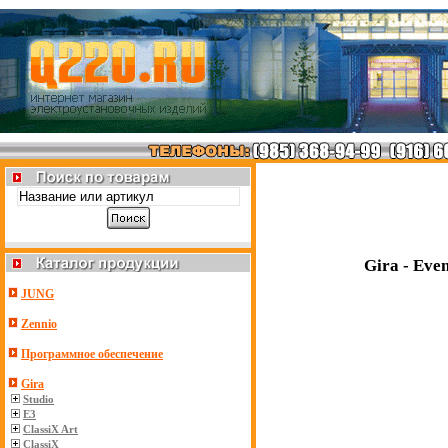
Gira - Eve
JUNG
Zennio
Программное обеспечение
Gira
Studio
E3
ClassiX Art
ClassiX