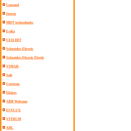
Legrand
Intesis
MDT technologies
Evika
CEILHIT
Schneider-Electric
Schneider-Electric Eberle
VIMAR
Sale
Crestron
Ekinex
ABB Welcome
ESYLUX
VITRUM
ABL