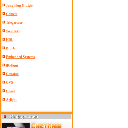
Jung Plug & Light
Comelit
Telegartner
Weinzierl
HDL
B-E-G
Embedded Systems
iRidium
Donolux
GVS
Donel
Arlight