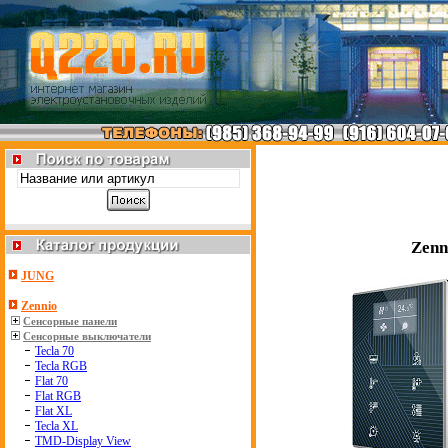
Zenn
JUNG
Zennio
Сенсорные панели
Сенсорные выключатели
Tecla 70
Tecla RGB
Flat 70
Flat RGB
Flat XL
Tecla XL
TMD-Display View