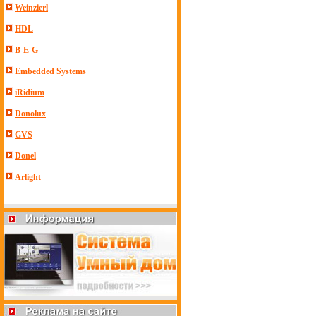
Weinzierl
HDL
B-E-G
Embedded Systems
iRidium
Donolux
GVS
Donel
Arlight