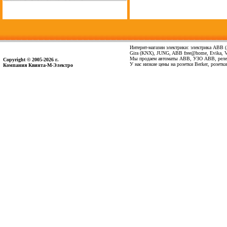
Интернт-магазин электрики: электрика ABB (А
Gira (KNX), JUNG, ABB free@home, Evika, Vima
Мы продаем автоматы ABB, УЗО ABB, реле 
Copyright © 2005-2026 г.
У нас низкие цены на розетки Berker, розет
Компания Квинта-М-Электро