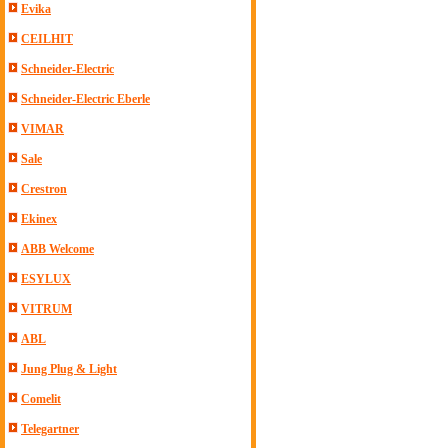
Evika
CEILHIT
Schneider-Electric
Schneider-Electric Eberle
VIMAR
Sale
Crestron
Ekinex
ABB Welcome
ESYLUX
VITRUM
ABL
Jung Plug & Light
Comelit
Telegartner