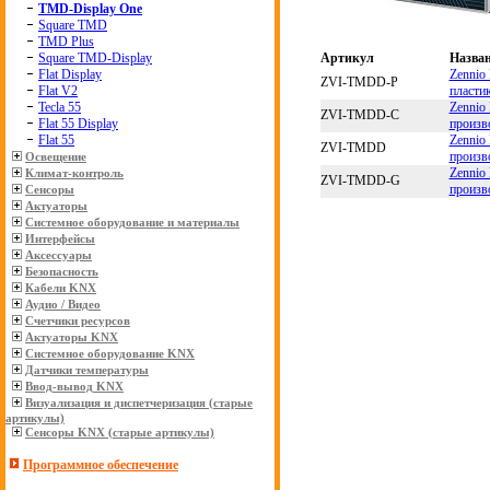
TMD-Display One
Square TMD
TMD Plus
Артикул
Назва
Square TMD-Display
Zennio
Flat Display
ZVI-TMDD-P
пласти
Flat V2
Zennio
Tecla 55
ZVI-TMDD-C
произв
Flat 55 Display
Zennio
Flat 55
ZVI-TMDD
произв
Освещение
Zennio
Климат-контроль
ZVI-TMDD-G
произв
Сенсоры
Актуаторы
Системное оборудование и материалы
Интерфейсы
Аксессуары
Безопасность
Кабели KNX
Аудио / Видео
Счетчики ресурсов
Актуаторы KNX
Системное оборудование KNX
Датчики температуры
Ввод-вывод KNX
Визуализация и диспетчеризация (старые
артикулы)
Сенсоры KNX (старые артикулы)
Программное обеспечение