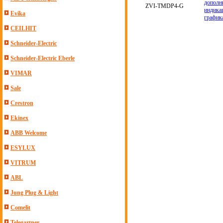
дополн
ZVI-TMDP4-G
индика
Evika
график
CEILHIT
Schneider-Electric
Schneider-Electric Eberle
VIMAR
Sale
Crestron
Ekinex
ABB Welcome
ESYLUX
VITRUM
ABL
Jung Plug & Light
Comelit
Telegartner