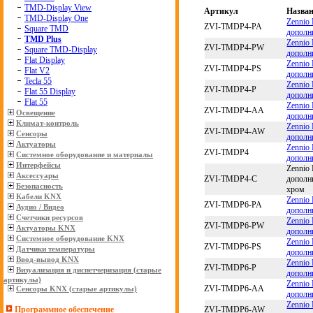
TMD-Display View
Артикул
Назва
TMD-Display One
Zennio
ZVI-TMDP4-PA
Square TMD
дополн
TMD Plus
Zennio
ZVI-TMDP4-PW
Square TMD-Display
дополн
Flat Display
Zennio
ZVI-TMDP4-PS
Flat V2
дополн
Tecla 55
Zennio
ZVI-TMDP4-P
Flat 55 Display
дополн
Flat 55
Zennio
ZVI-TMDP4-AA
Освещение
дополн
Климат-контроль
Zennio
ZVI-TMDP4-AW
Сенсоры
дополн
Актуаторы
Zennio
ZVI-TMDP4
Системное оборудование и материалы
дополн
Интерфейсы
Zennio
Аксессуары
ZVI-TMDP4-C
дополн
Безопасность
хром
Кабели KNX
Zennio
ZVI-TMDP6-PA
Аудио / Видео
дополн
Счетчики ресурсов
Zennio
ZVI-TMDP6-PW
Актуаторы KNX
дополн
Системное оборудование KNX
Zennio
ZVI-TMDP6-PS
Датчики температуры
дополн
Ввод-вывод KNX
Zennio
ZVI-TMDP6-P
Визуализация и диспетчеризация (старые
дополн
артикулы)
Zennio
ZVI-TMDP6-AA
Сенсоры KNX (старые артикулы)
дополн
Zennio
ZVI-TMDP6-AW
Программное обеспечение