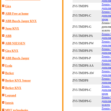
дополн
Zennio
ZVI-TMDP6
Gira
дополн
Zennio
ABB Free at home
ZVI-TMDP6-C
дополн
хром
ABB Busch-Jaeger KNX
Zennio
ZVI-TMDP6-G
дополн
Jung KNX
золото
Zennio
ZVI-TMDP8-PA
ABB
дополн
Zennio
ZVI-TMDP8-PW
ABB NIESSEN
дополн
Zennio
ZVI-TMDP8-PS
Gira KNX
дополн
Zennio
ZVI-TMDP8-P
ABB Busch-Jaeger
дополн
Zennio
ZVI-TMDP8-AA
Ecola
дополн
Zennio
ZVI-TMDP8-AW
Berker
дополн
Zennio
ZVI-TMDP8
Berker KNX Sensor
дополн
Zennio
Berker KNX
ZVI-TMDP8-C
дополн
хром
Legrand
Zennio
ZVI-TMDP8-G
дополн
Intesis
золото
Zennio
MDT technologies