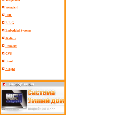
Weinzierl
HDL
B-E-G
Embedded Systems
iRidium
Donolux
GVS
Donel
Arlight