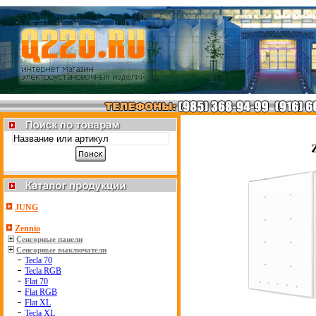
JUNG
Zennio
Сенсорные панели
Сенсорные выключатели
Tecla 70
Tecla RGB
Flat 70
Flat RGB
Flat XL
Tecla XL