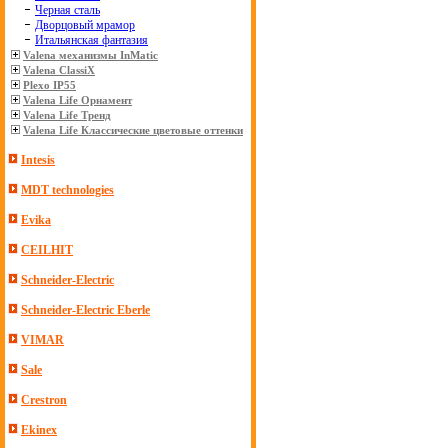
Черная сталь
Дворцовый мрамор
Итальянская фантазия
Valena механизмы InMatic
Valena ClassiX
Plexo IP55
Valena Life Орнамент
Valena Life Тренд
Valena Life Классические цветовые оттенки
Intesis
MDT technologies
Evika
CEILHIT
Schneider-Electric
Schneider-Electric Eberle
VIMAR
Sale
Crestron
Ekinex