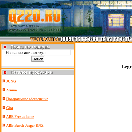
Legr
JUNG
Zennio
Программное обеспечение
Gira
ABB Free at home
ABB Busch-Jaeger KNX