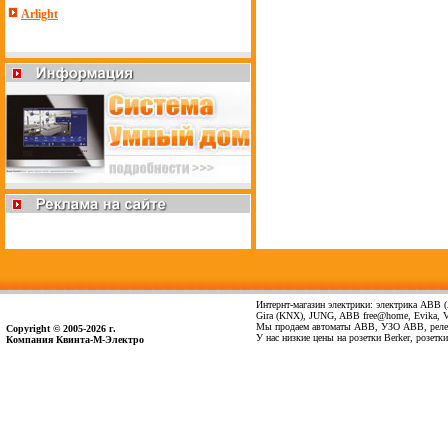
Arlight
Интернт-магазин электрики: электрика ABB (А
Gira (KNX), JUNG, ABB free@home, Evika, Vima
Мы продаем автоматы ABB, УЗО ABB, реле 
Copyright © 2005-2026 г.
У нас низкие цены на розетки Berker, розет
Компания Квинта-М-Электро