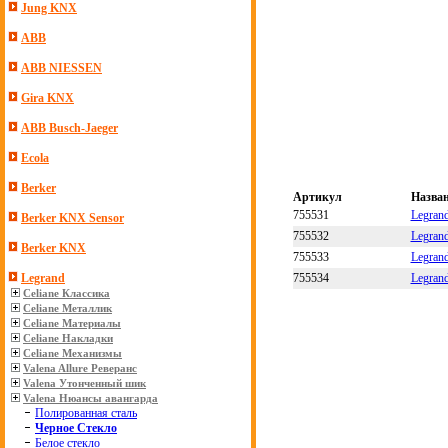
Jung KNX
ABB
ABB NIESSEN
Gira KNX
ABB Busch-Jaeger
Ecola
Berker
Артикул
Назва
755531
Legrand
Berker KNX Sensor
755532
Legrand
Berker KNX
755533
Legrand
755534
Legrand
Legrand
Celiane Классика
Celiane Металлик
Celiane Материалы
Celiane Накладки
Celiane Механизмы
Valena Allure Реверанс
Valena Утонченный шик
Valena Нюансы авангарда
Полированная сталь
Черное Стекло
Белое стекло