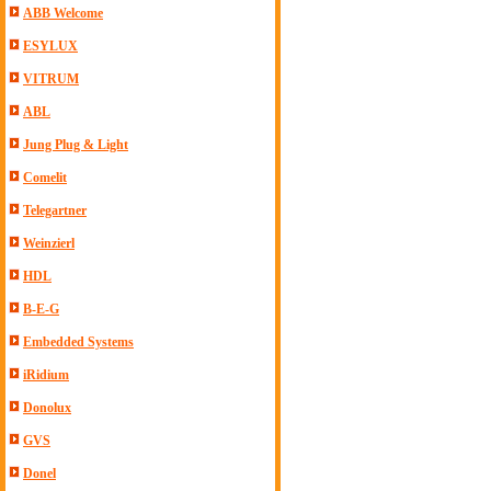
ABB Welcome
ESYLUX
VITRUM
ABL
Jung Plug & Light
Comelit
Telegartner
Weinzierl
HDL
B-E-G
Embedded Systems
iRidium
Donolux
GVS
Donel