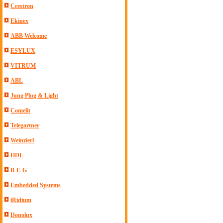
Crestron
Ekinex
ABB Welcome
ESYLUX
VITRUM
ABL
Jung Plug & Light
Comelit
Telegartner
Weinzierl
HDL
B-E-G
Embedded Systems
iRidium
Donolux