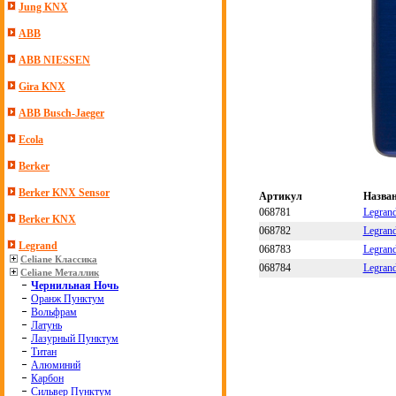
Jung KNX
ABB
ABB NIESSEN
Gira KNX
ABB Busch-Jaeger
Ecola
Berker
Berker KNX Sensor
Артикул
Назва
068781
Legran
Berker KNX
068782
Legran
Legrand
068783
Legran
Celiane Классика
068784
Legran
Celiane Металлик
Чернильная Ночь
Оранж Пунктум
Вольфрам
Латунь
Лазурный Пунктум
Титан
Алюминий
Карбон
Сильвер Пунктум