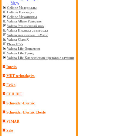
Медь
Celiane Материалы
Celiane Накладки
Celiane Механизмы
Valena Allure Реверанс
Valena Утонченный шик
Valena Нюансы авангарда
Valena механизмы InMatic
Valena ClassiX
Plexo IP55
Valena Life Орнамент
Valena Life Тренд
Valena Life Классические цветовые оттенки
Intesis
MDT technologies
Evika
CEILHIT
Schneider-Electric
Schneider-Electric Eberle
VIMAR
Sale