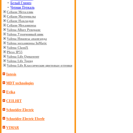
Белый Глянец
Черная Перкаль
Celiane Металлик
Celiane Материалы
Celiane Накладки
Celiane Механизмы
Valena Allure Реверанс
Valena Утонченный шик
Valena Нюансы авангарда
Valena механизмы InMatic
Valena ClassiX
Plexo IP55
Valena Life Орнамент
Valena Life Тренд
Valena Life Классические цветовые оттенки
Intesis
MDT technologies
Evika
CEILHIT
Schneider-Electric
Schneider-Electric Eberle
VIMAR