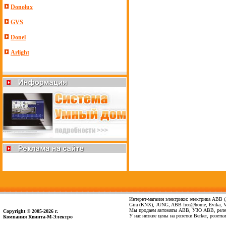
Donolux
GVS
Donel
Arlight
Интернт-магазин электрики: электрика ABB (А
Gira (KNX), JUNG, ABB free@home, Evika, Vima
Мы продаем автоматы ABB, УЗО ABB, реле 
Copyright © 2005-2026 г.
У нас низкие цены на розетки Berker, розет
Компания Квинта-М-Электро