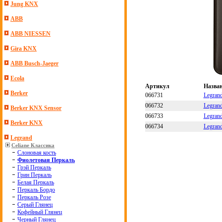
Jung KNX
ABB
ABB NIESSEN
Gira KNX
ABB Busch-Jaeger
Ecola
Артикул
Назва
Berker
066731
Legran
066732
Legran
Berker KNX Sensor
066733
Legran
Berker KNX
066734
Legran
Legrand
Celiane Классика
Слоновая кость
Фиолетовая Перкаль
Грэй Перкаль
Грин Перкаль
Белая Перкаль
Перкаль Бордо
Перкаль Розе
Серый Глянец
Кофейный Глянец
Черный Глянец