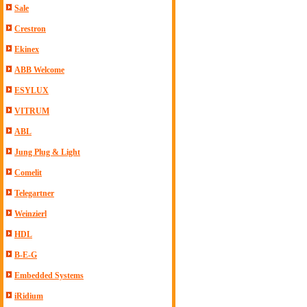
Sale
Crestron
Ekinex
ABB Welcome
ESYLUX
VITRUM
ABL
Jung Plug & Light
Comelit
Telegartner
Weinzierl
HDL
B-E-G
Embedded Systems
iRidium