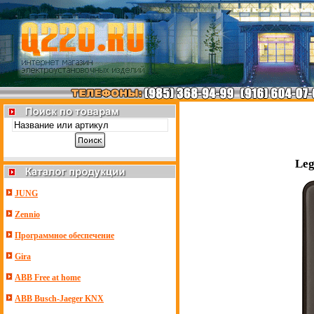
Leg
JUNG
Zennio
Программное обеспечение
Gira
ABB Free at home
ABB Busch-Jaeger KNX