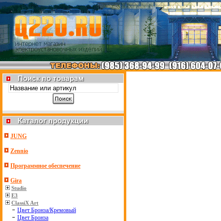
JUNG
Zennio
Программное обеспечение
Gira
Studio
E3
ClassiX Art
Цвет Бронза/Кремовый
Цвет Бронза