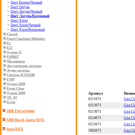
Цвет Бронза/Черный
Цвет Латунь
Цвет Латунь/Черный
Цвет Латунь/Кремовый
Цвет Хром
Цвет Хром/Черный
Цвет Хром/Кремовый
ClassiX
Esprit Linoleum-Multiplex
E2
E22
System 55
ESPRIT
Механизмы
Акустические системы
Аудио системы
Система KNX/EIB
F100
System 2000
Event Clear
System 3000
Артикул
Назва
TX_44
0211673
Gira C
Event
0212673
Gira C
ABB Free at home
0213673
Gira C
0214673
Gira C
ABB Busch-Jaeger KNX
0215673
Gira C
Jung KNX
1002673
Gira Cl