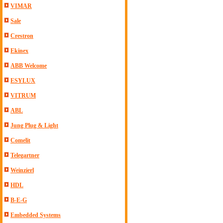
VIMAR
Sale
Crestron
Ekinex
ABB Welcome
ESYLUX
VITRUM
ABL
Jung Plug & Light
Comelit
Telegartner
Weinzierl
HDL
B-E-G
Embedded Systems