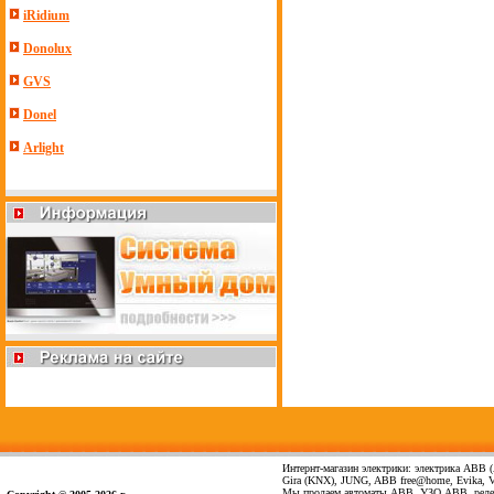
iRidium
Donolux
GVS
Donel
Arlight
Интернт-магазин электрики: электрика ABB (А
Gira (KNX), JUNG, ABB free@home, Evika, Vima
Мы продаем автоматы ABB, УЗО ABB, реле 