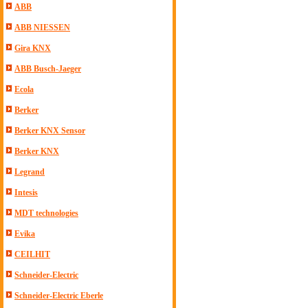
ABB
ABB NIESSEN
Gira KNX
ABB Busch-Jaeger
Ecola
Berker
Berker KNX Sensor
Berker KNX
Legrand
Intesis
MDT technologies
Evika
CEILHIT
Schneider-Electric
Schneider-Electric Eberle