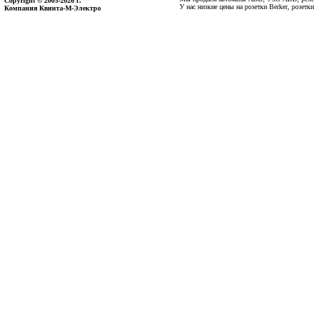
Copyright © 2005-2026 г.
У нас низкие цены на розетки Berker, розет
Компания Квинта-М-Электро