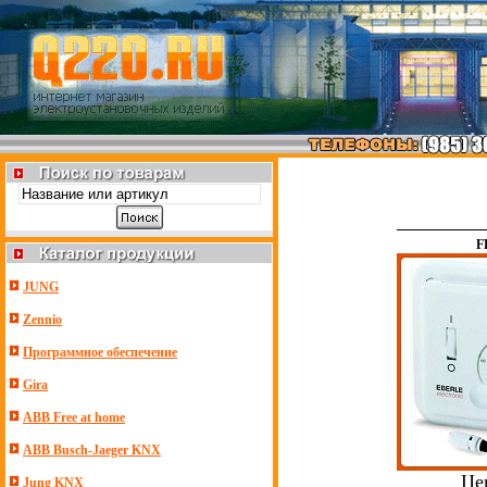
F
JUNG
Zennio
Программное обеспечение
Gira
ABB Free at home
ABB Busch-Jaeger KNX
Це
Jung KNX