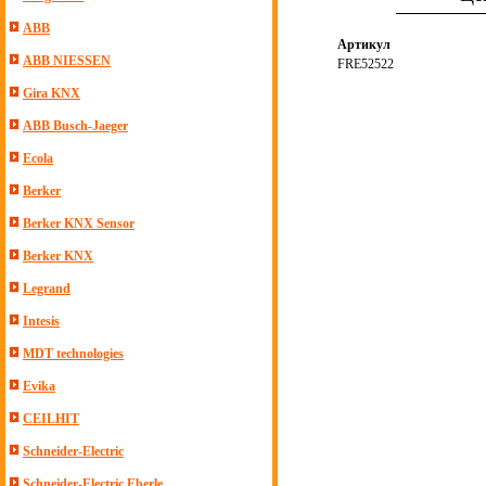
ABB
Артикул
ABB NIESSEN
FRE52522
Gira KNX
ABB Busch-Jaeger
Ecola
Berker
Berker KNX Sensor
Berker KNX
Legrand
Intesis
MDT technologies
Evika
CEILHIT
Schneider-Electric
Schneider-Electric Eberle