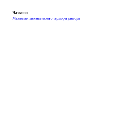
Название
Механизм механического терморегулятора