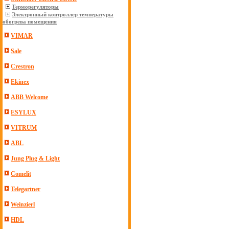
Терморегуляторы
Электронный контроллер температуры
обогрева помещения
VIMAR
Sale
Crestron
Ekinex
ABB Welcome
ESYLUX
VITRUM
ABL
Jung Plug & Light
Comelit
Telegartner
Weinzierl
HDL