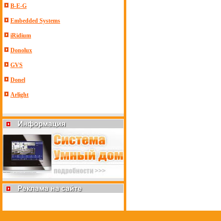
B-E-G
Embedded Systems
iRidium
Donolux
GVS
Donel
Arlight