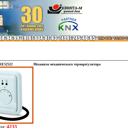
RE52522
Механизм механического терморегулятора
на:
4233