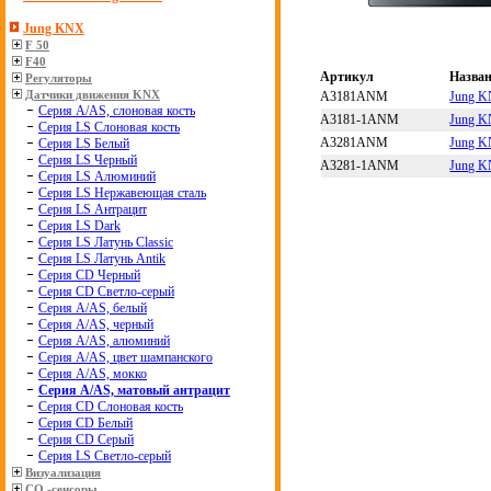
Jung KNX
F 50
F40
Артикул
Назва
Регуляторы
Датчики движения KNX
A3181ANM
Jung K
Серия А/АS, слоновая кость
A3181-1ANM
Jung K
Серия LS Слоновая кость
A3281ANM
Jung K
Серия LS Белый
Серия LS Черный
A3281-1ANM
Jung K
Серия LS Алюминий
Серия LS Нержавеющая сталь
Серия LS Антрацит
Серия LS Dark
Серия LS Латунь Classic
Серия LS Латунь Antik
Серия CD Черный
Серия CD Светло-серый
Серия А/АS, белый
Серия А/АS, черный
Серия А/АS, алюминий
Серия А/АS, цвет шампанского
Серия А/АS, мокко
Серия А/АS, матовый антрацит
Серия CD Слоновая кость
Серия CD Белый
Серия CD Серый
Серия LS Светло-серый
Визуализация
CO₂-сенсоры