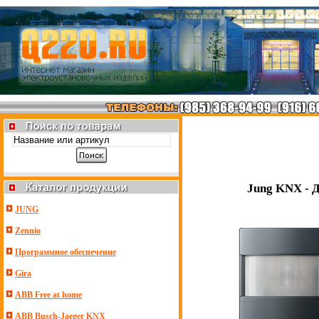
Jung KNX - 
JUNG
Zennio
Программное обеспечение
Gira
ABB Free at home
ABB Busch-Jaeger KNX