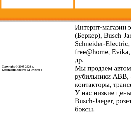
Интернт-магазин э
(Беркер), Busch-Ja
Schneider-Electri
free@home, Evika, 
др.
Мы продаем автом
Copyright © 2005-2026 г.
Компания Квинта-М-Электро
рубильники ABB, 
контакторы, тран
У нас низкие цены 
Busch-Jaeger, ро
боксы.