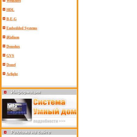
Weinzierl
HDL
B-E-G
Embedded Systems
iRidium
Donolux
GVS
Donel
Arlight