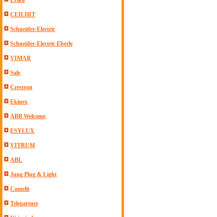
Evika
CEILHIT
Schneider-Electric
Schneider-Electric Eberle
VIMAR
Sale
Crestron
Ekinex
ABB Welcome
ESYLUX
VITRUM
ABL
Jung Plug & Light
Comelit
Telegartner