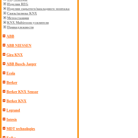
Изделия REG
Изделия скрытого/накладного монтажа
Связь/шлюзы KNX
Метеостанция
KNX Multiroom-усилители
Принадлежности
ABB
ABB NIESSEN
Gira KNX
ABB Busch-Jaeger
Ecola
Berker
Berker KNX Sensor
Berker KNX
Legrand
Intesis
MDT technologies