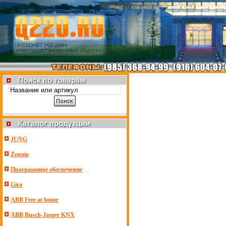
JUNG
Zennio
Программное обеспечение
Gira
ABB Free at home
ABB Busch-Jaeger KNX