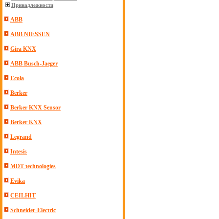
Принадлежности
ABB
ABB NIESSEN
Gira KNX
ABB Busch-Jaeger
Ecola
Berker
Berker KNX Sensor
Berker KNX
Legrand
Intesis
MDT technologies
Evika
CEILHIT
Schneider-Electric