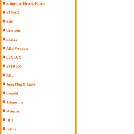
Schneider-Electric Eberle
VIMAR
Sale
Crestron
Ekinex
ABB Welcome
ESYLUX
VITRUM
ABL
Jung Plug & Light
Comelit
Telegartner
Weinzierl
HDL
B-E-G