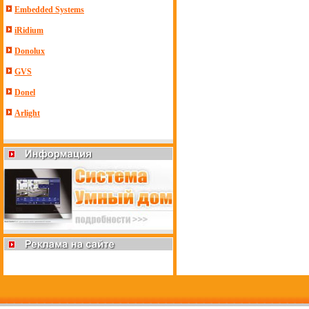
Embedded Systems
iRidium
Donolux
GVS
Donel
Arlight