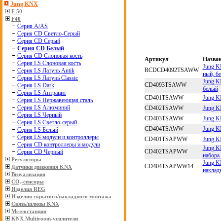
Jung KNX
F 50
F40
Серия A/AS
Серия CD Светло-Серый
Серия CD Серый
Серия CD Белый
Серия CD Слоновая кость
Артикул
Назва
Серия LS Слоновая кость
Jung K
RCDCD4092TSAWW
Серия LS Латунь Antik
ный, б
Серия LS Латунь Classic
Jung K
CD4093TSAWW
Серия LS Dark
белый
Серия LS Антрацит
CD401TSAWW
Jung K
Серия LS Нержавеющая сталь
Серия LS Алюминий
CD402TSAWW
Jung K
Серия LS Черный
CD403TSAWW
Jung K
Серия LS Светло-серый
CD404TSAWW
Jung K
Серия LS Белый
Серия LS модули и контроллеры
CD401TSAPWW
Jung K
Серия CD контроллеры и модули
Jung K
CD402TSAPWW
Серия CD Черный
набора
Регуляторы
Jung K
CD404TSAPWW14
Датчики движения KNX
наклад
Визуализация
CO₂-сенсоры
Изделия REG
Изделия скрытого/накладного монтажа
Связь/шлюзы KNX
Метеостанция
KNX Multiroom-усилители