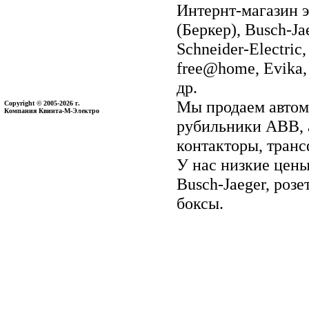
Интернт-магазин э
(Беркер), Busch-Ja
Schneider-Electri
free@home, Evika, 
др.
Мы продаем автом
Copyright © 2005-2026 г.
Компания Квинта-М-Электро
рубильники ABB, 
контакторы, тран
У нас низкие цены 
Busch-Jaeger, ро
боксы.