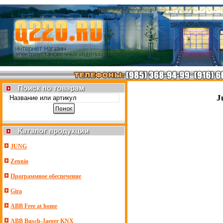
J
JUNG
Zennio
Программное обеспечение
Gira
ABB Free at home
ABB Busch-Jaeger KNX