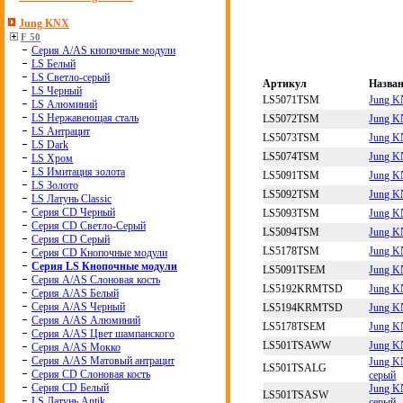
Jung KNX
F 50
Серия A/AS кнопочные модули
LS Белый
LS Светло-серый
Артикул
Назва
LS Черный
LS5071TSM
Jung K
LS Алюминий
LS Нержавеющая сталь
LS5072TSM
Jung K
LS Антрацит
LS5073TSM
Jung K
LS Dark
LS5074TSM
Jung K
LS Хром
LS Имитация золота
LS5091TSM
Jung K
LS Золото
LS5092TSM
Jung K
LS Латунь Classic
Серия CD Черный
LS5093TSM
Jung K
Серия CD Светло-Серый
LS5094TSM
Jung K
Серия CD Серый
LS5178TSM
Jung K
Серия CD Кнопочные модули
Серия LS Кнопочные модули
LS5091TSEM
Jung K
Серия A/AS Слоновая кость
LS5192KRMTSD
Jung K
Серия A/AS Белый
Серия A/AS Черный
LS5194KRMTSD
Jung K
Серия A/AS Алюминий
LS5178TSEM
Jung K
Серия A/AS Цвет шампанского
LS501TSAWW
Jung K
Серия A/AS Мокко
Серия A/AS Матовый антрацит
Jung K
LS501TSALG
Серия CD Слоновая кость
серый
Серия CD Белый
Jung K
LS501TSASW
LS Латунь Antik
серый