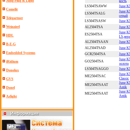
Jung Plug & Light
кость
LS504TSAWW
Jung K
Comelit
Jung K
LS504TSALG
серый
Telegartner
LS504TSASW
Jung K
Weinzierl
AL2504TSA
Jung K
Jung K
ES2504TSA
HDL
LS,нер
AL2504TSAAN
Jung K
B-E-G
AL2504TSAD
Jung K
Embedded Systems
GCR2504TSA
Jung K
Jung K
GO2504TSA
iRidium
золота
LS504TSAGGO
Jung K
Donolux
Jung K
ME2504TSAC
Classic
GVS
Jung K
ME2504TSAAT
Antik
Donel
Jung K
ME2504TSAAT
Antik
Arlight