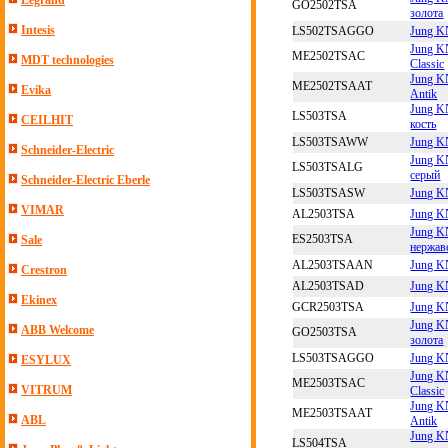
Legrand
GO2502TSA
золота
Intesis
LS502TSAGGO
Jung K
Jung K
ME2502TSAC
MDT technologies
Classic
Jung K
ME2502TSAAT
Evika
Antik
Jung K
LS503TSA
CEILHIT
кость
LS503TSAWW
Jung K
Schneider-Electric
Jung K
LS503TSALG
серый
Schneider-Electric Eberle
LS503TSASW
Jung K
VIMAR
AL2503TSA
Jung K
Jung K
ES2503TSA
Sale
нержав
AL2503TSAAN
Jung K
Crestron
AL2503TSAD
Jung K
Ekinex
GCR2503TSA
Jung K
Jung K
ABB Welcome
GO2503TSA
золота
LS503TSAGGO
Jung K
ESYLUX
Jung K
ME2503TSAC
VITRUM
Classic
Jung K
ME2503TSAAT
ABL
Antik
Jung K
LS504TSA