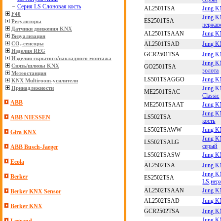
Серия LS Слоновая кость
AL2501TSA
Jung K
F40
Jung K
ES2501TSA
Регуляторы
нержав
Датчики движения KNX
AL2501TSAAN
Jung K
Визуализация
AL2501TSAD
Jung K
CO₂-сенсоры
Изделия REG
GCR2501TSA
Jung K
Изделия скрытого/накладного монтажа
Jung K
Связь/шлюзы KNX
GO2501TSA
золота
Метеостанция
LS501TSAGGO
Jung K
KNX Multiroom-усилители
Jung K
Принадлежности
ME2501TSAC
Classic
ABB
ME2501TSAAT
Jung K
Jung K
LS502TSA
ABB NIESSEN
кость
LS502TSAWW
Jung K
Gira KNX
Jung K
LS502TSALG
серый
ABB Busch-Jaeger
LS502TSASW
Jung K
Ecola
AL2502TSA
Jung K
Jung K
Berker
ES2502TSA
LS,нер
AL2502TSAAN
Jung K
Berker KNX Sensor
AL2502TSAD
Jung K
Berker KNX
GCR2502TSA
Jung K
Jung K