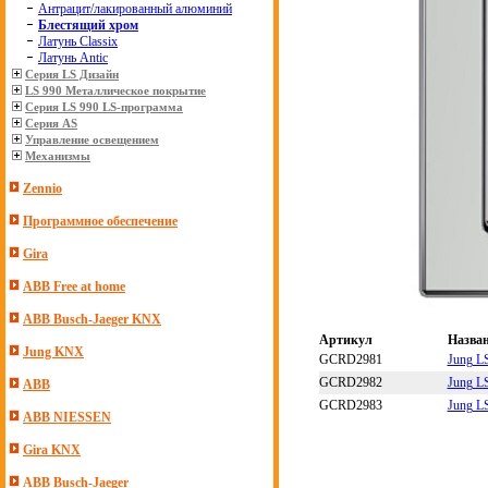
Антрацит/лакированный алюминий
Блестящий хром
Латунь Classix
Латунь Antic
Серия LS Дизайн
LS 990 Металлическое покрытие
Серия LS 990 LS-программа
Серия AS
Управление освещением
Механизмы
Zennio
Программное обеспечение
Gira
ABB Free at home
ABB Busch-Jaeger KNX
Артикул
Назва
Jung KNX
GCRD2981
Jung L
GCRD2982
Jung L
ABB
GCRD2983
Jung L
ABB NIESSEN
Gira KNX
ABB Busch-Jaeger