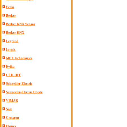
Ecola
Berker
Berker KNX Sensor
Berker KNX
Legrand
Intesis
MDT technologies
Evika
CEILHIT
Schneider-Electric
Schneider-Electric Eberle
VIMAR
Sale
Crestron
Ekinex