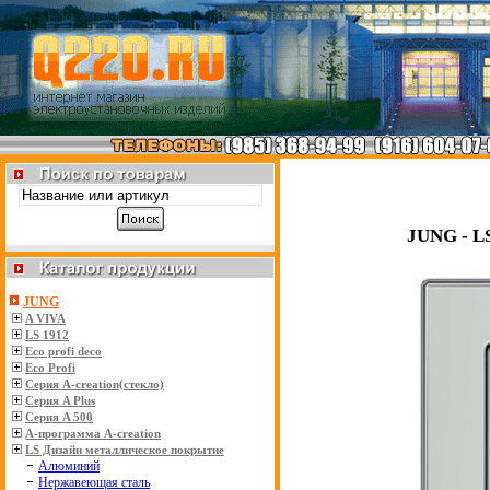
JUNG - L
JUNG
A VIVA
LS 1912
Eco profi deco
Eco Profi
Серия A-creation(стекло)
Серия A Plus
Серия A 500
A-программа А-creation
LS Дизайн металлическое покрытие
Алюминий
Нержавеющая сталь