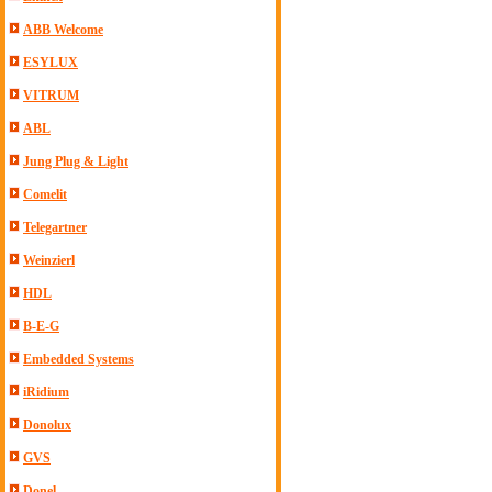
ABB Welcome
ESYLUX
VITRUM
ABL
Jung Plug & Light
Comelit
Telegartner
Weinzierl
HDL
B-E-G
Embedded Systems
iRidium
Donolux
GVS
Donel