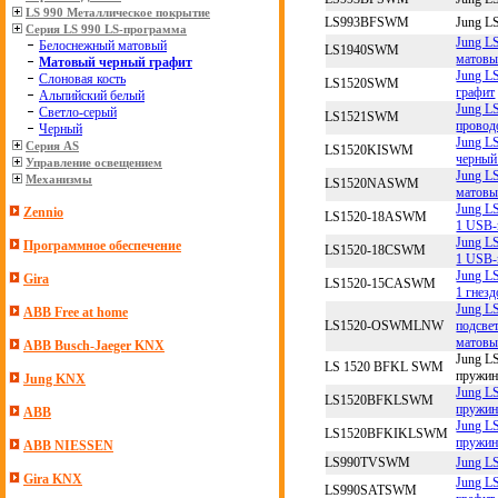
LS 990 Металлическое покрытие
LS993BFSWM
Jung L
Серия LS 990 LS-программа
Jung L
Белоснежный матовый
LS1940SWM
матовы
Матовый черный графит
Jung L
Слоновая кость
LS1520SWM
графит
Альпийский белый
Jung L
Светло-серый
LS1521SWM
провод
Черный
Jung L
Серия AS
LS1520KISWM
черный
Управление освещением
Jung L
Механизмы
LS1520NASWM
матовы
Jung L
Zennio
LS1520-18ASWM
1 USB-
Jung L
Программное обеспечение
LS1520-18CSWM
1 USB-
Jung L
Gira
LS1520-15CASWM
1 гнез
Jung L
ABB Free at home
LS1520-OSWMLNW
подсве
матовы
ABB Busch-Jaeger KNX
Jung L
LS 1520 BFKL SWM
пружин
Jung KNX
Jung L
LS1520BFKLSWM
пружин
ABB
Jung L
LS1520BFKIKLSWM
пружин
ABB NIESSEN
LS990TVSWM
Jung L
Gira KNX
Jung L
LS990SATSWM