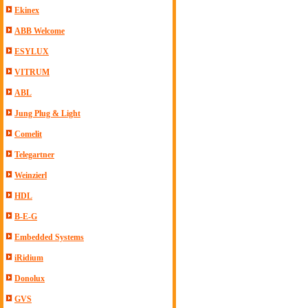
Ekinex
ABB Welcome
ESYLUX
VITRUM
ABL
Jung Plug & Light
Comelit
Telegartner
Weinzierl
HDL
B-E-G
Embedded Systems
iRidium
Donolux
GVS