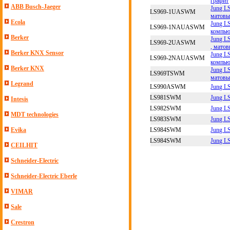
графит
ABB Busch-Jaeger
Jung L
LS969-1UASWM
матовы
Ecola
Jung L
LS969-1NAUASWM
компью
Berker
Jung L
LS969-2UASWM
, мато
Berker KNX Sensor
Jung L
LS969-2NAUASWM
компью
Berker KNX
Jung L
LS969TSWM
матовы
Legrand
LS990ASWM
Jung L
LS981SWM
Jung L
Intesis
LS982SWM
Jung L
MDT technologies
LS983SWM
Jung L
LS984SWM
Jung L
Evika
LS984SWM
Jung L
CEILHIT
Schneider-Electric
Schneider-Electric Eberle
VIMAR
Sale
Crestron