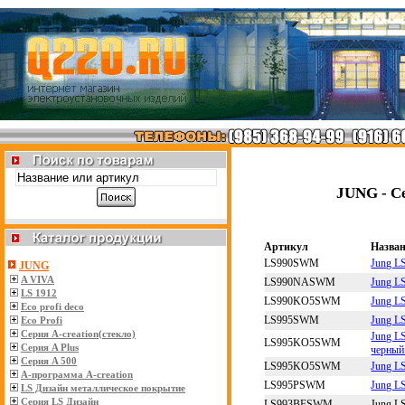
JUNG - С
Артикул
Назва
LS990SWM
Jung L
JUNG
A VIVA
LS990NASWM
Jung L
LS 1912
LS990KO5SWM
Jung L
Eco profi deco
LS995SWM
Jung L
Eco Profi
Серия A-creation(стекло)
Jung L
LS995KO5SWM
Серия A Plus
черный
Серия A 500
LS995KO5SWM
Jung L
A-программа А-creation
LS995PSWM
Jung L
LS Дизайн металлическое покрытие
Серия LS Дизайн
LS993BFSWM
Jung L