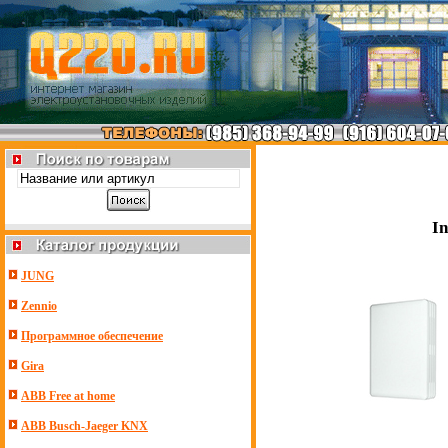
In
JUNG
Zennio
Программное обеспечение
Gira
ABB Free at home
ABB Busch-Jaeger KNX