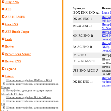
Jung KNX
Артикул
Назва
ABB
IBOX-KNX-ENO-A1
Intesi
ABB NIESSEN
Интерфе
DK-AC-ENO-1
868 Мг
Gira KNX
Интерфе
ME-AC-ENO-1
Mr.Sli
ABB Busch-Jaeger
Интерфе
MH-RC-ENO-1i
KX6, K
Ecola
полноф
Интерф
Berker
PA-AC-ENO-1i
NKE), 
полноф
Berker KNX Sensor
USB-ENO
Интерф
Шлюз U
USB-ENO-ASCII
Berker KNX
до 10 
Шлюз U
Legrand
USB-ENO-ASCII-U
двунап
868МГ
Intesis
Интерф
Шлюзы и интерфейсы BACnet - KNX
DK-RC-ENO-1i
4x бин
Шлюзы и интерфейсы для кондиционеров
управл
Hisense
Интерфейсы для для кондиционеров
Mitsubishi Electric
Шлюзы и интерфейсы KNX-BACnet
Шлюзы и интерфейсы для кондиционеров
LG
Шлюзы и интерфейсы для кондиционеров