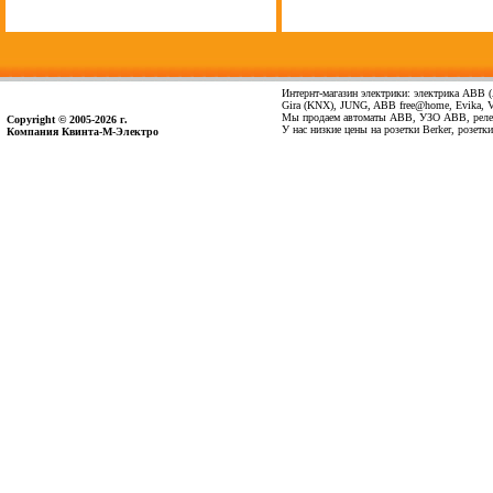
Интернт-магазин электрики: электрика ABB (А
Gira (KNX), JUNG, ABB free@home, Evika, Vima
Мы продаем автоматы ABB, УЗО ABB, реле 
Copyright © 2005-2026 г.
У нас низкие цены на розетки Berker, розет
Компания Квинта-М-Электро