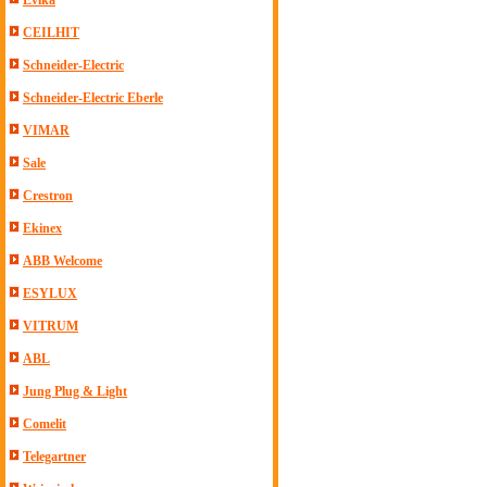
Evika
CEILHIT
Schneider-Electric
Schneider-Electric Eberle
VIMAR
Sale
Crestron
Ekinex
ABB Welcome
ESYLUX
VITRUM
ABL
Jung Plug & Light
Comelit
Telegartner