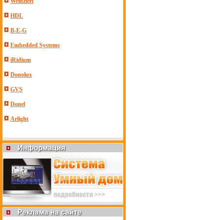
Weinzierl
HDL
B-E-G
Embedded Systems
iRidium
Donolux
GVS
Donel
Arlight