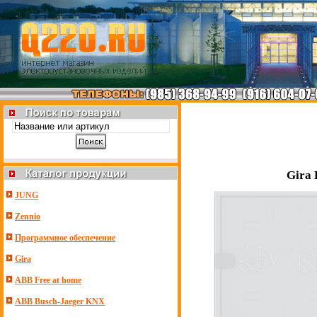
Gira
JUNG
Zennio
Программное обеспечение
Gira
ABB Free at home
ABB Busch-Jaeger KNX