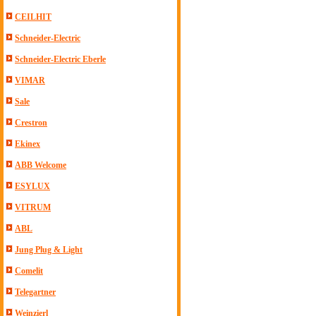
CEILHIT
Schneider-Electric
Schneider-Electric Eberle
VIMAR
Sale
Crestron
Ekinex
ABB Welcome
ESYLUX
VITRUM
ABL
Jung Plug & Light
Comelit
Telegartner
Weinzierl