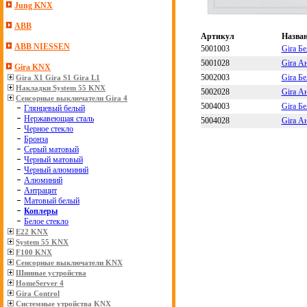
Jung KNX
ABB
Артикул
Назва
ABB NIESSEN
5001003
Gira Б
5001028
Gira А
Gira KNX
5002003
Gira Б
Gira X1 Gira S1 Gira L1
Накладки System 55 KNX
5002028
Gira А
Сенсорные выключатели Gira 4
5004003
Gira Б
Глянцевый белый
Нержавеющая сталь
5004028
Gira А
Черное стекло
Бронза
Серый матовый
Черный матовый
Черный алюминий
Алюминий
Антрацит
Матовый белый
Коплеры
Белое стекло
E22 KNX
System 55 KNX
F100 KNX
Сенсорные выключатели KNX
Шинные устройства
HomeServer 4
Gira Control
Системные утройства KNX