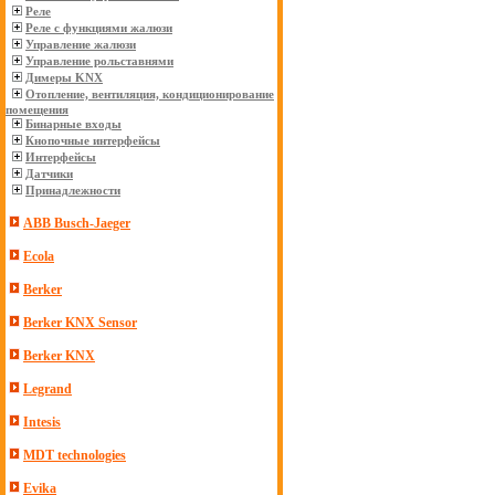
Реле
Реле с функциями жалюзи
Управление жалюзи
Управление рольставнями
Димеры KNX
Отопление, вентиляция, кондиционирование
помещения
Бинарные входы
Кнопочные интерфейсы
Интерфейсы
Датчики
Принадлежности
ABB Busch-Jaeger
Ecola
Berker
Berker KNX Sensor
Berker KNX
Legrand
Intesis
MDT technologies
Evika