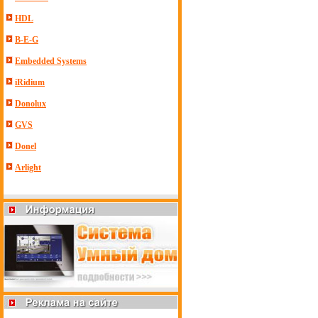
HDL
B-E-G
Embedded Systems
iRidium
Donolux
GVS
Donel
Arlight