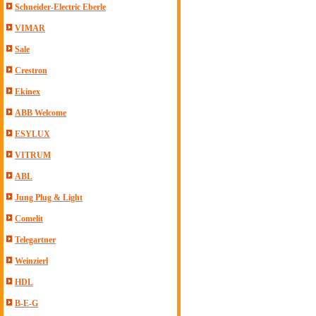
Schneider-Electric Eberle
VIMAR
Sale
Crestron
Ekinex
ABB Welcome
ESYLUX
VITRUM
ABL
Jung Plug & Light
Comelit
Telegartner
Weinzierl
HDL
B-E-G