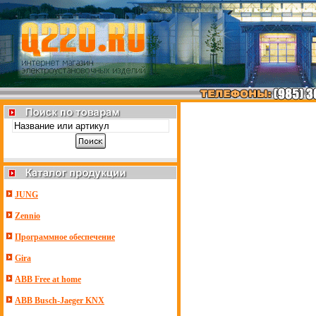
JUNG
Zennio
Программное обеспечение
Gira
ABB Free at home
ABB Busch-Jaeger KNX