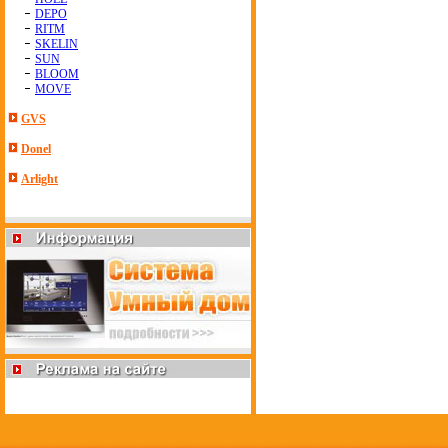
DEPO
RITM
SKELIN
SUN
BLOOM
MOVE
GVS
Donel
Arlight