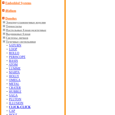
Embedded Systems
iRidium
Donolux
Электроустановочные изделия
Термостаты
Настольные блоки розеточные
Выдвижные блоки
Системы лючков
Точечные светильники
SATURN
LOOP
ROLLO
PERISCOPE
BASIS
ATOM
LUMME
MARTA
HOLLY
OMEGA
METAL
CRATER
HUBBLE
SAGA
PLUTON
ILLUSION
CLICK-CLICK
CAP
HOLE