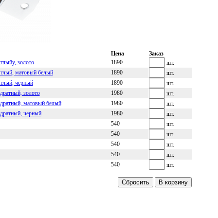
Цена
Заказ
глыйу, золото
1890
шт.
глый, матовый белый
1890
шт.
глый, черный
1890
шт.
дратный, золото
1980
шт.
дратный, матовый белый
1980
шт.
дратный, черный
1980
шт.
540
шт.
540
шт.
540
шт.
540
шт.
540
шт.