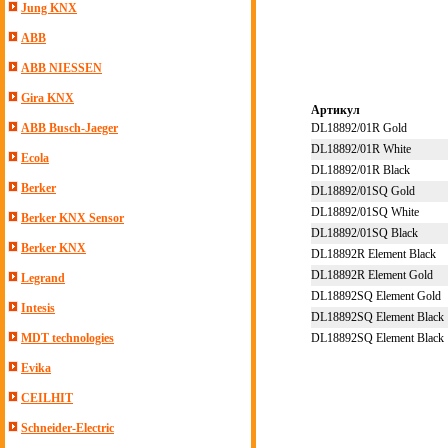
Jung KNX
ABB
ABB NIESSEN
Gira KNX
Артикул
DL18892/01R Gold
ABB Busch-Jaeger
DL18892/01R White
Ecola
DL18892/01R Black
Berker
DL18892/01SQ Gold
DL18892/01SQ White
Berker KNX Sensor
DL18892/01SQ Black
Berker KNX
DL18892R Element Black
DL18892R Element Gold
Legrand
DL18892SQ Element Gold
Intesis
DL18892SQ Element Black
DL18892SQ Element Black
MDT technologies
Evika
CEILHIT
Schneider-Electric