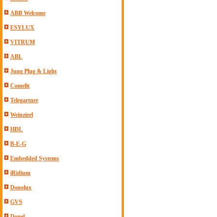
ABB Welcome
ESYLUX
VITRUM
ABL
Jung Plug & Light
Comelit
Telegartner
Weinzierl
HDL
B-E-G
Embedded Systems
iRidium
Donolux
GVS
Donel