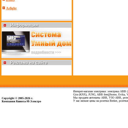
Arlight
Интернт-магазин электрики: электрика ABB (А
Gira (KNX), JUNG, ABB free@home, Evika, Vima
Мы продаем автоматы ABB, УЗО ABB, реле 
Copyright © 2005-2026 г.
У нас низкие цены на розетки Berker, розет
Компания Квинта-М-Электро