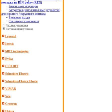
монтажа на DIN-рейку (REG)
Аналоговые актуаторы
Актуаторы (исполнительные устройства)
для скрытого / наружного монтажа
Бинарные входы
Системные компоненты
Датчик движения
Датчики присутствия
Legrand
Intesis
MDT technologies
Evika
CEILHIT
Schneider-Electric
Schneider-Electric Eberle
VIMAR
Sale
Crestron
Ekinex