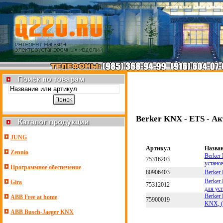
Berker KNX - ETS - А
JUNG
Артикул
Назва
Zennio
Berker
75316203
устано
Программное обеспечение
80906403
Berker
Berker
Gira
75312012
для ус
Berker
ABB Free at home
75900019
KNX, (
ABB Busch-Jaeger KNX