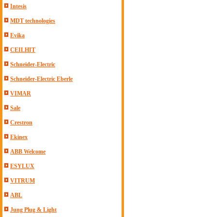
Intesis
MDT technologies
Evika
CEILHIT
Schneider-Electric
Schneider-Electric Eberle
VIMAR
Sale
Crestron
Ekinex
ABB Welcome
ESYLUX
VITRUM
ABL
Jung Plug & Light