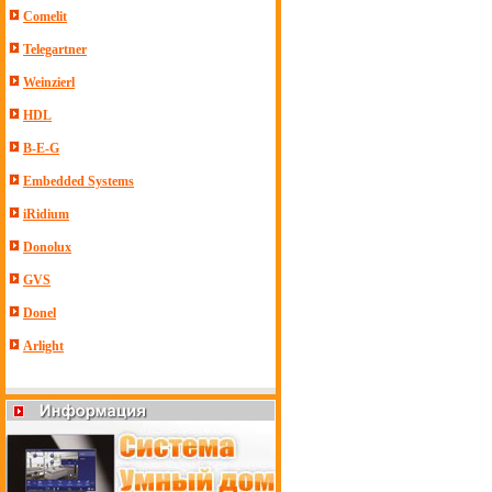
Comelit
Telegartner
Weinzierl
HDL
B-E-G
Embedded Systems
iRidium
Donolux
GVS
Donel
Arlight