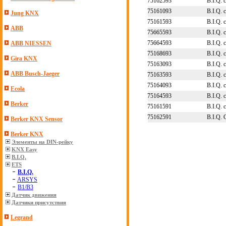
75162593
B.I.Q.
75161093
B.I.Q.
Jung KNX
75161593
B.I.Q.
ABB
75665593
B.I.Q.
75664593
B.I.Q.
ABB NIESSEN
75168693
B.I.Q.
Gira KNX
75163093
B.I.Q.
ABB Busch-Jaeger
75163593
B.I.Q.
75164093
B.I.Q.
Ecola
75164593
B.I.Q.
Berker
75161591
B.I.Q.
75162591
B.I.Q.
Berker KNX Sensor
Berker KNX
Элементы на DIN-рейку
KNX Easy
B.I.Q.
ETS
B.I.Q.
ARSYS
B1/B3
Датчик движения
Датчики присутствия
Legrand