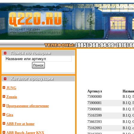
JUNG
Артикул
Назва
75900080
B.I.Q. 
Zennio
75900081
B.I.Q.
Программное обеспечение
75900081
B.I.Q.
Gira
75163599
B.I.Q.
75663593
B.I.Q.
ABB Free at home
75162093
B.I.Q.
ABB Busch-Jaeger KNX