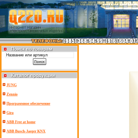
JUNG
Zennio
Программное обеспечение
Gira
ABB Free at home
ABB Busch-Jaeger KNX