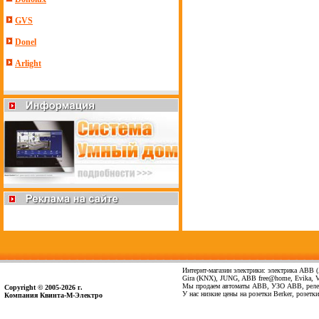
GVS
Donel
Arlight
Интернт-магазин электрики: электрика ABB (А
Gira (KNX), JUNG, ABB free@home, Evika, Vima
Мы продаем автоматы ABB, УЗО ABB, реле 
Copyright © 2005-2026 г.
У нас низкие цены на розетки Berker, розет
Компания Квинта-М-Электро