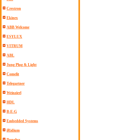
Crestron
Ekinex
ABB Welcome
ESYLUX
VITRUM
ABL
Jung Plug & Light
Comelit
Telegartner
Weinzierl
HDL
B-E-G
Embedded Systems
iRidium
Donolux