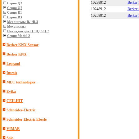
10238912
Berker 
Серия Q3
Серия Q7
10248912
Berker 
Серия R1
10258912
Berker 
Серия R3
Механизмы R.1/R.3
Механизмы
Накладки для Q.1/Q.3/Q.7
Серия Modul 2
Berker KNX Sensor
Berker KNX
Legrand
Intesis
MDT technologies
Evika
CEILHIT
Schneider-Electric
Schneider-Electric Eberle
VIMAR
Sale