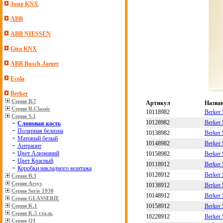
Jung KNX
ABB
ABB NIESSEN
Gira KNX
ABB Busch-Jaeger
Ecola
Berker
Серия B.7
Артикул
Назва
Серия R.Classic
10118982
Berker 
Серия S.1
10128982
Berker 
Слоновая кость
Полярная белизна
10138982
Berker 
Матовый белый
10148982
Berker 
Антрацит
Цвет Алюминий
10158982
Berker 
Цвет Красный
10118912
Berker 
Коробки накладного монтажа
10128912
Berker 
Серия B.3
Серия Arsys
10138912
Berker 
Серия Serie 1930
10148912
Berker 
Серия GLASSERIE
10158912
Berker 
Серия K.1
Серия K.5 сталь
10228912
Berker 
Серия Q1