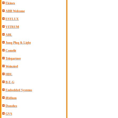
Ekinex
ABB Welcome
ESYLUX
VITRUM
ABL
Jung Plug & Light
Comelit
Telegartner
Weinzierl
HDL
B-E-G
Embedded Systems
iRidium
Donolux
GVS