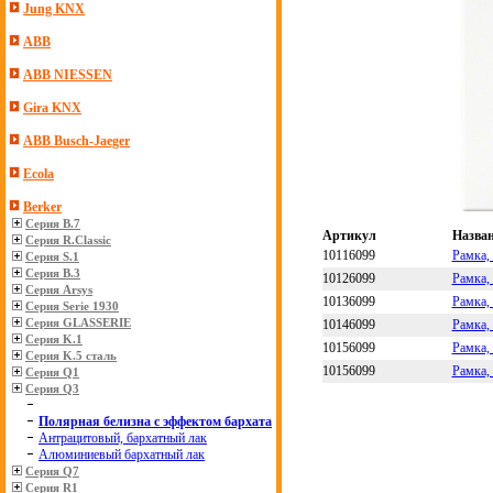
Jung KNX
ABB
ABB NIESSEN
Gira KNX
ABB Busch-Jaeger
Ecola
Berker
Серия B.7
Артикул
Назва
Серия R.Classic
10116099
Рамка,
Серия S.1
Серия B.3
10126099
Рамка,
Серия Arsys
10136099
Рамка,
Серия Serie 1930
Серия GLASSERIE
10146099
Рамка,
Серия K.1
10156099
Рамка,
Серия K.5 сталь
10156099
Рамка,
Серия Q1
Серия Q3
Полярная белизна с эффектом бархата
Антрацитовый, бархатный лак
Алюминиевый бархатный лак
Серия Q7
Серия R1