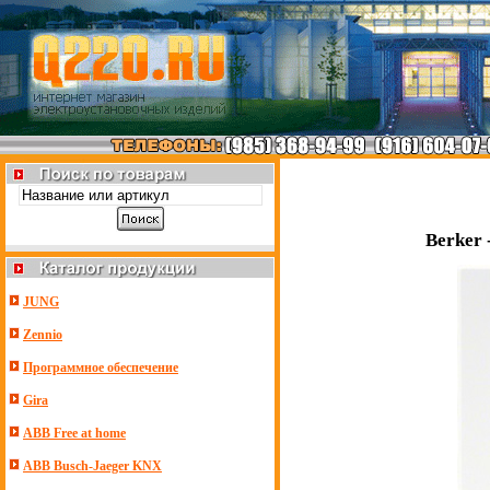
Berker 
JUNG
Zennio
Программное обеспечение
Gira
ABB Free at home
ABB Busch-Jaeger KNX