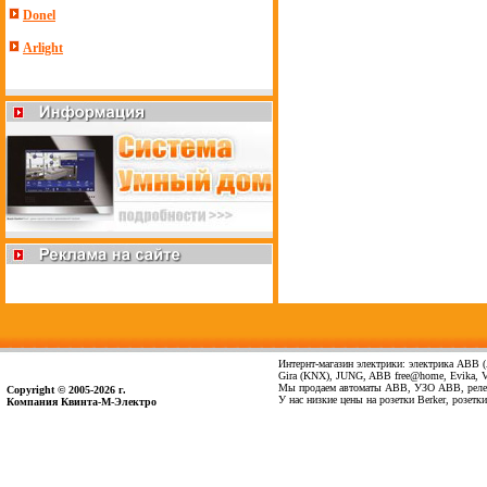
Donel
Arlight
Интернт-магазин электрики: электрика ABB (А
Gira (KNX), JUNG, ABB free@home, Evika, Vima
Мы продаем автоматы ABB, УЗО ABB, реле 
Copyright © 2005-2026 г.
У нас низкие цены на розетки Berker, розет
Компания Квинта-М-Электро