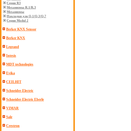
Серия R3
Механизмы R.1/R.3
Механизмы
Накладки для Q.1/Q.3/Q.7
Серия Modul 2
Berker KNX Sensor
Berker KNX
Legrand
Intesis
MDT technologies
Evika
CEILHIT
Schneider-Electric
Schneider-Electric Eberle
VIMAR
Sale
Crestron