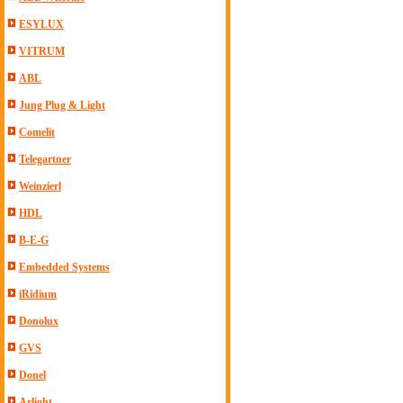
ESYLUX
VITRUM
ABL
Jung Plug & Light
Comelit
Telegartner
Weinzierl
HDL
B-E-G
Embedded Systems
iRidium
Donolux
GVS
Donel
Arlight