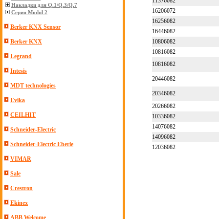
11376082
Накладки для Q.1/Q.3/Q.7
16206072
Серия Modul 2
16256082
Berker KNX Sensor
16446082
10806082
Berker KNX
10816082
Legrand
10816082
Intesis
20446082
MDT technologies
20346082
Evika
20266082
CEILHIT
10336082
14076082
Schneider-Electric
14096082
Schneider-Electric Eberle
12036082
VIMAR
Sale
Crestron
Ekinex
ABB Welcome