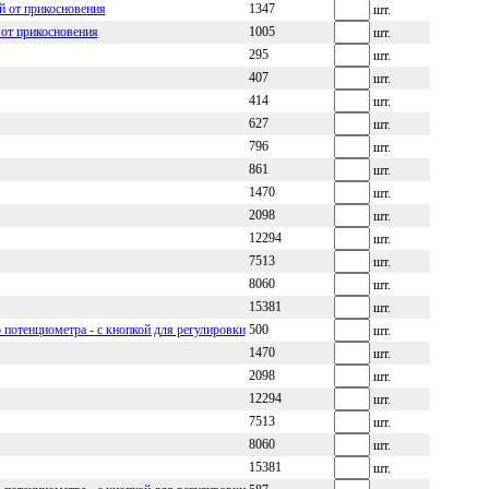
й от прикосновения
1347
шт.
от прикосновения
1005
шт.
295
шт.
407
шт.
414
шт.
627
шт.
796
шт.
861
шт.
1470
шт.
2098
шт.
12294
шт.
7513
шт.
8060
шт.
15381
шт.
 потенциометра - с кнопкой для регулировки
500
шт.
1470
шт.
2098
шт.
12294
шт.
7513
шт.
8060
шт.
15381
шт.