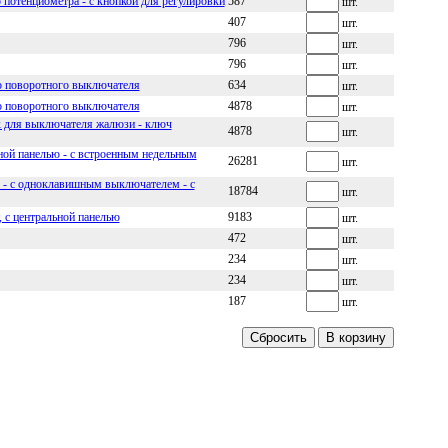
 потенциометра - с кнопкой для регулировки
587
шт.
407
шт.
796
шт.
796
шт.
о поворотного выключателя
634
шт.
о поворотного выключателя
4878
шт.
ок для выключателя жалюзи - ключ
4878
шт.
ьной панелью - с встроенным недельным
26281
шт.
ю - с одноклавишным выключателем - с
18784
шт.
 с центральной панелью
9183
шт.
472
шт.
234
шт.
234
шт.
187
шт.