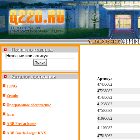
Артикул
47436082
JUNG
47236082
Zennio
41436082
41236082
Программное обеспечение
47506082
Gira
41096082
ABB Free at home
41106082
ABB Busch-Jaeger KNX
47516062