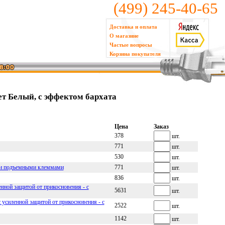
(499) 245-40-65
Доставка и оплата
О магазине
Частые вопросы
Корзина покупателя
ет Белый, с эффектом бархата
Цена
Заказ
378
шт.
771
шт.
530
шт.
ыми подъемными клеммами
771
шт.
836
шт.
нной защитой от прикосновения - с
5631
шт.
 усиленной защитой от прикосновения - с
2522
шт.
1142
шт.