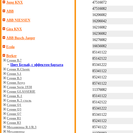
47516072
Jung KNX
47516082
ABB
16206082
ABB NIESSEN
16206042
16216082
Gira KNX
16236082
ABB Busch-Jaeger
16276082
16656082
Ecola
85141122
Berker
85142122
Серия B.7
85341222
Цвет Белый, с эффектом бархата
Серия R.Classic
85341122
Серия S.1
85241122
Серия B.3
Серия Arsys
85741122
Серия Serie 1930
11376082
Серия GLASSERIE
85141122
Серия K.1
Серия K.5 сталь
85142122
Серия Q1
85341222
Серия Q3
Серия Q7
85341122
Серия R1
85241122
Серия R3
85741122
Механизмы R.1/R.3
Механизмы