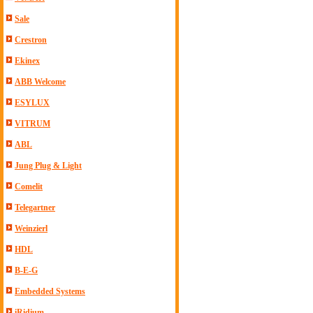
Sale
Crestron
Ekinex
ABB Welcome
ESYLUX
VITRUM
ABL
Jung Plug & Light
Comelit
Telegartner
Weinzierl
HDL
B-E-G
Embedded Systems
iRidium