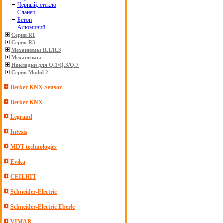
Черный, стекло
Сланец
Бетон
Алюминий
Серия R1
Серия R3
Механизмы R.1/R.3
Механизмы
Накладки для Q.1/Q.3/Q.7
Серия Modul 2
Berker KNX Sensor
Berker KNX
Legrand
Intesis
MDT technologies
Evika
CEILHIT
Schneider-Electric
Schneider-Electric Eberle
VIMAR