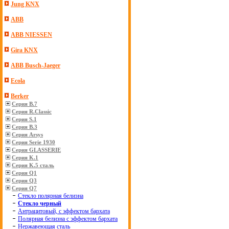
Jung KNX
ABB
ABB NIESSEN
Gira KNX
ABB Busch-Jaeger
Ecola
Berker
Серия B.7
Серия R.Classic
Серия S.1
Серия B.3
Серия Arsys
Серия Serie 1930
Серия GLASSERIE
Серия K.1
Серия K.5 сталь
Серия Q1
Серия Q3
Серия Q7
Стекло полярная белизна
Стекло черный
Антрацитовый, с эффектом бархата
Полярная белизна с эффектом бархата
Нержавеющая сталь