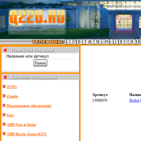
JUNG
Артикул
Назва
Zennio
13096076
Berker 
Программное обеспечение
Gira
ABB Free at home
ABB Busch-Jaeger KNX