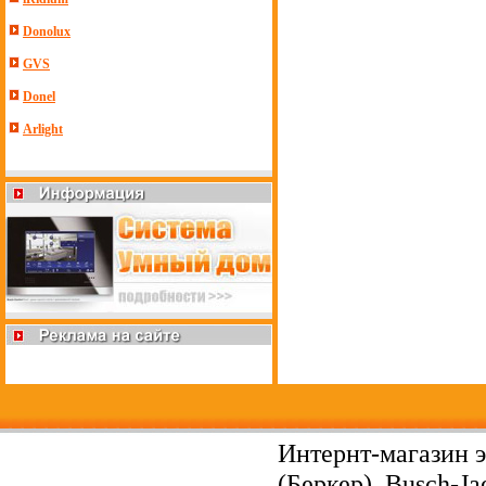
Donolux
GVS
Donel
Arlight
Интернт-магазин э
(Беркер), Busch-Ja