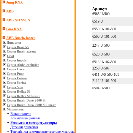
Jung KNX
Артикул
ABB
6565 U-500
ABB NIESSEN
6519 U
6550 U-101-500
Gira KNX
6560 U-101-500
ABB Busch-Jaeger
Династия
2247 U-500
Серия Basic 55
Серия Busch-axcent
6520 U-500
Levit
Серия Impuls
6513 U-102-500
Серия Alpha exclusive
2250 U-507
Серия Carat
Серия Pure
6411 U/S-500-101
Серия Future
2112 U-101-500
Серия Spring
Серия Solo
6594 U-500
Серия Reflex Sl
Серия Reflex Sl Linear
Серия Busch-Duro 2000 Sl
Серия Busch-Duro 2000 Sl Linear
Механизмы
Выключатели
Коммуникационные
Реостаты и светорегуляторы
Датчики движения
Теплый пол и комнатные терморегуляторы