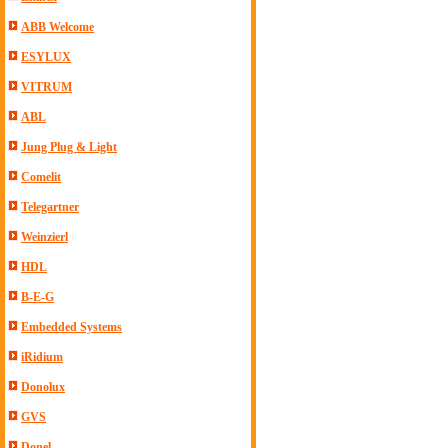
ABB Welcome
ESYLUX
VITRUM
ABL
Jung Plug & Light
Comelit
Telegartner
Weinzierl
HDL
B-E-G
Embedded Systems
iRidium
Donolux
GVS
Donel