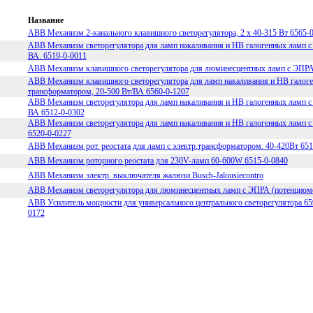
Название
ABB Механизм 2-канального клавишного светорегулятора, 2 х 40-315 Вт 6565-
ABB Механизм светорегулятора для ламп накаливания и НВ галогенных ламп с
ВА. 6519-0-0011
ABB Механизм клавишного светорегулятора для люминесцентных ламп с ЭПРА, 
ABB Механизм клавишного светорегулятора для ламп накаливания и НВ галог
трансформатором, 20-500 Вт/ВА 6560-0-1207
ABB Механизм светорегулятора для ламп накаливания и НВ галогенных ламп с
ВА 6512-0-0302
ABB Механизм светорегулятора для ламп накаливания и НВ галогенных ламп с
6520-0-0227
ABB Механизм рот. реостата для ламп с электр.трансформатором. 40-420Вт 651
ABB Механизм роторного реостата для 230V-ламп 60-600W 6515-0-0840
ABB Механизм электр. выключателя жалюзи Busch-Jalousiecontro
ABB Механизм светорегулятора для люминесцентных ламп с ЭПРА (потенциометр
ABB Усилитель мощности для универсального центрального светорегулятора 659
0172