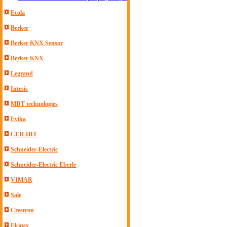
Ecola
Berker
Berker KNX Sensor
Berker KNX
Legrand
Intesis
MDT technologies
Evika
CEILHIT
Schneider-Electric
Schneider-Electric Eberle
VIMAR
Sale
Crestron
Ekinex