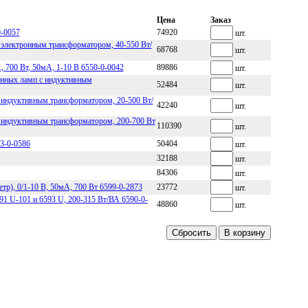
Цена
Заказ
0-0057
74920
шт.
 электронным трансформатором, 40-550 Вт/
68768
шт.
700 Вт, 50мА, 1-10 В 6550-0-0042
89886
шт.
енных ламп с индуктивным
52484
шт.
 индуктивным трансформатором, 20-500 Вт/
42240
шт.
 индуктивным трансформатором, 200-700 Вт
110390
шт.
3-0-0586
50404
шт.
32188
шт.
84306
шт.
), 0/1-10 В, 50мА, 700 Вт 6599-0-2873
23772
шт.
1 U-101 и 6593 U, 200-315 Вт/ВА 6590-0-
48860
шт.