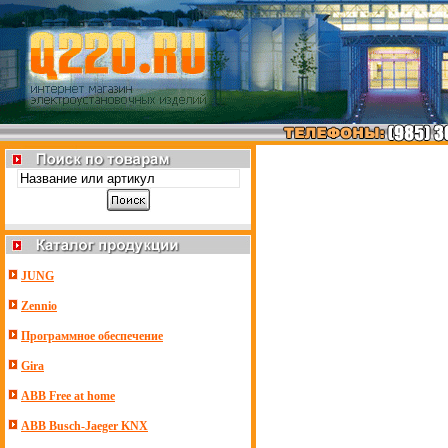
JUNG
Zennio
Программное обеспечение
Gira
ABB Free at home
ABB Busch-Jaeger KNX