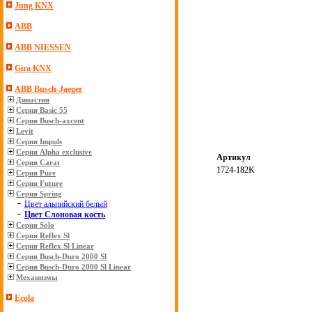
Jung KNX
ABB
ABB NIESSEN
Gira KNX
ABB Busch-Jaeger
Династия
Серия Basic 55
Серия Busch-axcent
Levit
Серия Impuls
Серия Alpha exclusive
Артикул
Серия Carat
1724-182K
Серия Pure
Серия Future
Серия Spring
Цвет альпийский белый
Цвет Слоновая кость
Серия Solo
Серия Reflex Sl
Серия Reflex Sl Linear
Серия Busch-Duro 2000 Sl
Серия Busch-Duro 2000 Sl Linear
Механизмы
Ecola