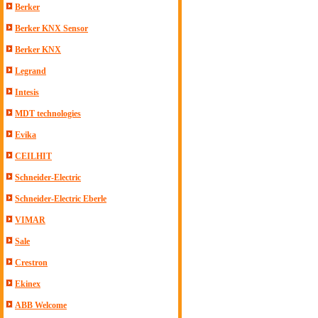
Berker
Berker KNX Sensor
Berker KNX
Legrand
Intesis
MDT technologies
Evika
CEILHIT
Schneider-Electric
Schneider-Electric Eberle
VIMAR
Sale
Crestron
Ekinex
ABB Welcome