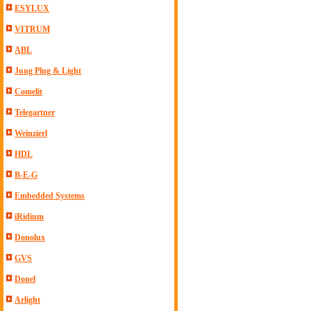
ESYLUX
VITRUM
ABL
Jung Plug & Light
Comelit
Telegartner
Weinzierl
HDL
B-E-G
Embedded Systems
iRidium
Donolux
GVS
Donel
Arlight