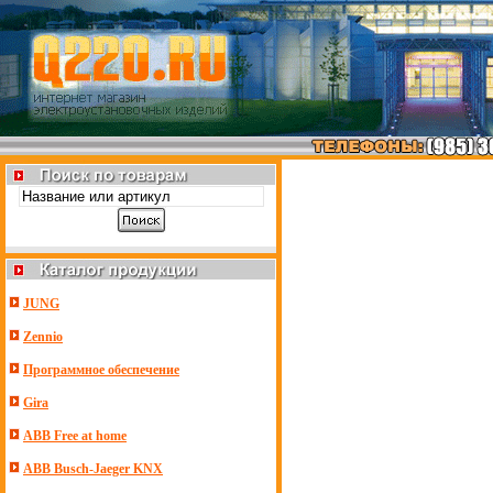
JUNG
Zennio
Программное обеспечение
Gira
ABB Free at home
ABB Busch-Jaeger KNX