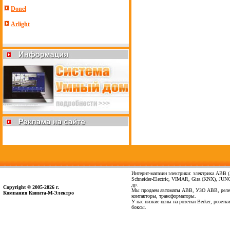
Donel
Arlight
Интернт-магазин электрики: электрика ABB (А
Schneider-Electric, VIMAR, Gira (KNX), JUNG,
др.
Copyright © 2005-2026 г.
Мы продаем автоматы ABB, УЗО ABB, реле
Компания Квинта-М-Электро
контакторы, трансформаторы.
У нас низкие цены на розетки Berker, розет
боксы.