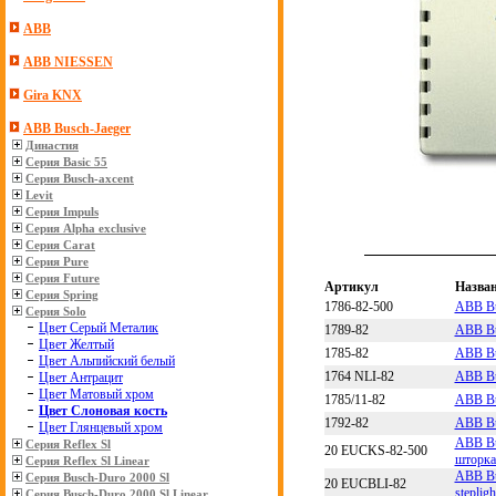
ABB
ABB NIESSEN
Gira KNX
ABB Busch-Jaeger
Династия
Серия Basic 55
Серия Busch-axcent
Levit
Серия Impuls
Серия Alpha exclusive
Серия Carat
Серия Pure
Серия Future
Артикул
Назва
Серия Spring
1786-82-500
ABB Bu
Серия Solo
Цвет Серый Металик
1789-82
ABB Bu
Цвет Желтый
1785-82
ABB Bu
Цвет Альпийский белый
1764 NLI-82
ABB Bu
Цвет Антрацит
Цвет Матовый хром
1785/11-82
ABB Bu
Цвет Слоновая кость
1792-82
ABB Bu
Цвет Глянцевый хром
ABB Bu
Серия Reflex Sl
20 EUCKS-82-500
шторк
Серия Reflex Sl Linear
ABB Bu
Серия Busch-Duro 2000 Sl
20 EUCBLI-82
stepli
Серия Busch-Duro 2000 Sl Linear