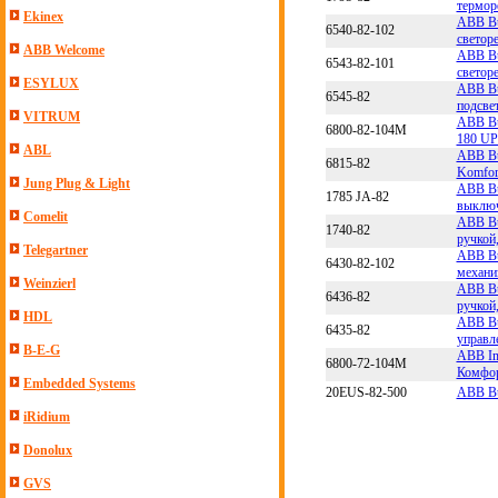
термор
Ekinex
ABB Bu
6540-82-102
светор
ABB Welcome
ABB Bu
6543-82-101
светор
ESYLUX
ABB Bu
6545-82
подсвет
VITRUM
ABB Bu
6800-82-104M
180 UP
ABL
ABB Bu
6815-82
Komfor
Jung Plug & Light
ABB Bu
1785 JA-82
выключ
Comelit
ABB Bu
1740-82
ручкой
Telegartner
ABB Bu
6430-82-102
механи
Weinzierl
ABB Bu
6436-82
ручкой
HDL
ABB Bu
6435-82
управл
B-E-G
ABB Im
6800-72-104M
Комфор
Embedded Systems
20EUS-82-500
ABB Bu
iRidium
Donolux
GVS