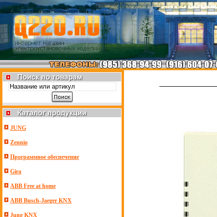
JUNG
Zennio
Программное обеспечение
Gira
ABB Free at home
ABB Busch-Jaeger KNX
Jung KNX