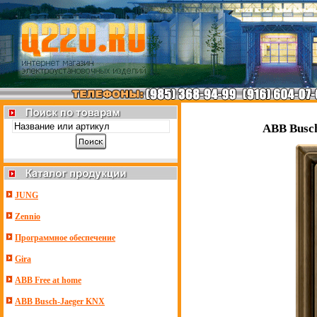
ABB Busch
JUNG
Zennio
Программное обеспечение
Gira
ABB Free at home
ABB Busch-Jaeger KNX