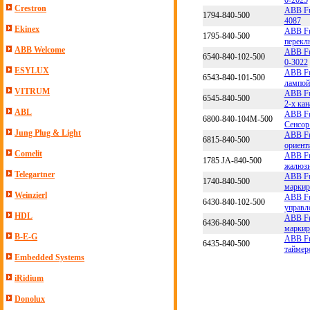
Crestron
ABB Fu
1794-840-500
4087
Ekinex
ABB Fu
1795-840-500
перекл
ABB Welcome
ABB Fu
6540-840-102-500
0-3022
ESYLUX
ABB Fu
6543-840-101-500
лампой
VITRUM
ABB Fu
6545-840-500
2-х кан
ABL
ABB Fu
6800-840-104M-500
Cенсор
Jung Plug & Light
ABB Fu
6815-840-500
ориент
Comelit
ABB Fu
1785 JA-840-500
жалюзи
Telegartner
ABB Fu
1740-840-500
маркир
Weinzierl
ABB Fu
6430-840-102-500
управл
HDL
ABB Fu
6436-840-500
маркир
B-E-G
ABB Fu
6435-840-500
таймер
Embedded Systems
iRidium
Donolux