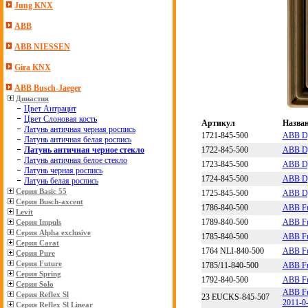
Jung KNX
ABB
ABB NIESSEN
Gira KNX
ABB Busch-Jaeger
Династия
Цвет Антрацит
Цвет Слоновая кость
Артикул
Назва
Латунь античная черная роспись
1721-845-500
ABB Dy
Латунь античная белая роспись
1722-845-500
ABB Dy
Латунь античная черное стекло
Латунь античная белое стекло
1723-845-500
ABB Dy
Латунь черная роспись
1724-845-500
ABB Dy
Латунь белая роспись
Серия Basic 55
1725-845-500
ABB Dy
Серия Busch-axcent
1786-840-500
ABB Fu
Levit
1789-840-500
ABB Fu
Серия Impuls
Серия Alpha exclusive
1785-840-500
ABB Fu
Серия Carat
1764 NLI-840-500
ABB Fu
Серия Pure
Серия Future
1785/11-840-500
ABB Fu
Серия Spring
1792-840-500
ABB Fu
Серия Solo
ABB Fu
Серия Reflex Sl
23 EUCKS-845-507
2011-0
Серия Reflex Sl Linear