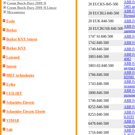
ABB Fu
Серия Busch-Duro 2000 Sl
20 EUCKS-845-500
5401 ш
Серия Busch-Duro 2000 Sl Linear
ABB Fu
Механизмы
20 EUCBLI-840-500
Ночной
20 EUK-840-500
ABB Fu
Ecola
ABB Fu
20 EUCBUSB-840-500
Berker
защитн
1747 SI-840-500
ABB Fu
Berker KNX Sensor
1742-840-500
ABB Fu
Berker KNX
1749-840-500
ABB Fu
ABB Fu
1803-840-500
Legrand
4082
ABB Fu
1803-02-840-500
Intesis
надпис
ABB Fu
1766-840-500
MDT technologies
HDMI 1
ABB Fu
1743-840-500
Evika
телеви
ABB Fu
1800-840-500
CEILHIT
разъем
1746-840-500
ABB Fu
Schneider-Electric
8252-840-500
ABB Fu
Schneider-Electric Eberle
ABB Fu
8253-840-500
0-0191
VIMAR
ABB Fu
6478-840-500
устрой
Sale
ABB Fu
1716-840-500
0-2025