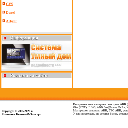
GVS
Donel
Arlight
Интернт-магазин электрики: электрика ABB (А
Gira (KNX), JUNG, ABB free@home, Evika, Vima
Мы продаем автоматы ABB, УЗО ABB, реле 
Copyright © 2005-2026 г.
У нас низкие цены на розетки Berker, розет
Компания Квинта-М-Электро