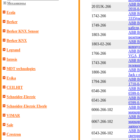
Механизмы
ABB Bu
20 EUK-266
2018-0
Ecola
ABB Bu
1742-266
3335(п
Berker
ABB Bu
1749-266
кабеля
Berker KNX Sensor
ABB Bu
1803-266
розето
Berker KNX
ABB Bu
1803-02-266
коммун
Legrand
ABB Bu
1766-266
VGA, H
Intesis
ABB Bu
1743-266
телеви
MDT technologies
ABB Bu
1800-266
Jack c 
Evika
ABB Bu
1794-266
1710-0
CEILHIT
ABB Bu
6540-266
6599-0
Schneider-Electric
ABB Bu
6541-266
6599-0
Schneider-Electric Eberle
ABB Bu
6066-266-102
маркир
VIMAR
ABB Bu
6067-266-102
маркир
Sale
запрос
ABB Bu
6543-266-102
Crestron
светор