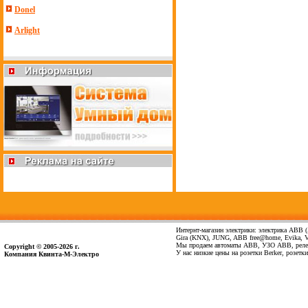
Donel
Arlight
Интернт-магазин электрики: электрика ABB (А
Gira (KNX), JUNG, ABB free@home, Evika, Vima
Мы продаем автоматы ABB, УЗО ABB, реле 
Copyright © 2005-2026 г.
У нас низкие цены на розетки Berker, розет
Компания Квинта-М-Электро