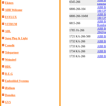
ABB Bu
6545-266
Ekinex
каналь
ABB Bu
6800-266-104
ABB Welcome
180 UP
ABB Bu
6800-266-104M
ESYLUX
180 UP
ABB Bu
6815-266
VITRUM
Komfor
ABB Bu
1785 JA-266
ABL
2842(п
1721 KA-266-500
ABB Bus
Jung Plug & Light
1732 KA-266
ABB Bus
Comelit
1733 KA-266
ABB Bus
1734 KA-266
ABB Bus
Telegartner
1735 KA-266
ABB Bus
Weinzierl
HDL
B-E-G
Embedded Systems
iRidium
Donolux
GVS