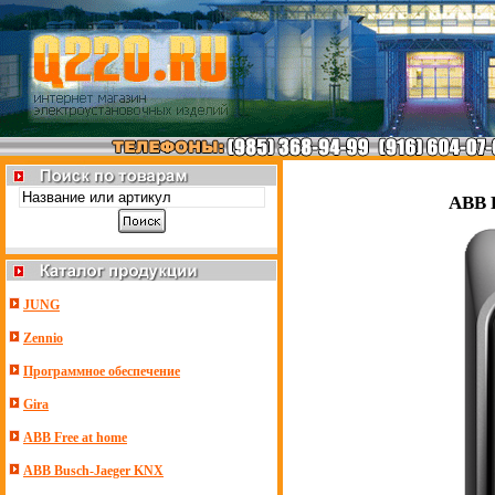
ABB B
JUNG
Zennio
Программное обеспечение
Gira
ABB Free at home
ABB Busch-Jaeger KNX