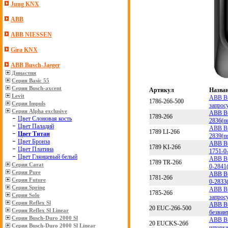
Jung KNX
ABB
ABB NIESSEN
Gira KNX
ABB Busch-Jaeger
Династия
Серия Basic 55
Серия Busch-axcent
Артикул
Назва
Levit
ABB Bu
1786-266-500
Серия Impuls
запрос
Серия Alpha exclusive
ABB Bu
1789-266
Цвет Слоновая кость
2836(п
Цвет Паладий
ABB Bu
1789 LI-266
Цвет Титан
2839(п
Цвет Бронза
ABB Bu
1789 KI-266
Цвет Платина
1751-0
Цвет Глянцевый белый
ABB Bu
1789 TR-266
Серия Carat
0-2841(
Серия Pure
ABB Bu
1781-266
Серия Future
0-2833(
Серия Spring
ABB Bu
1785-266
Серия Solo
запрос
Серия Reflex Sl
ABB Bus
20 EUC-266-500
Серия Reflex Sl Linear
безвин
Серия Busch-Duro 2000 Sl
ABB Bu
20 EUCKS-266
Серия Busch-Duro 2000 Sl Linear
шторка