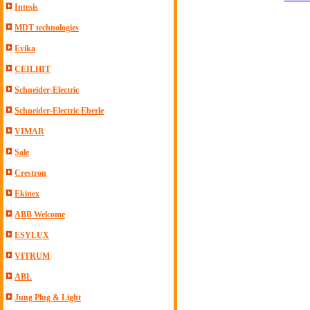
Intesis
MDT technologies
Evika
CEILHIT
Schneider-Electric
Schneider-Electric Eberle
VIMAR
Sale
Crestron
Ekinex
ABB Welcome
ESYLUX
VITRUM
ABL
Jung Plug & Light