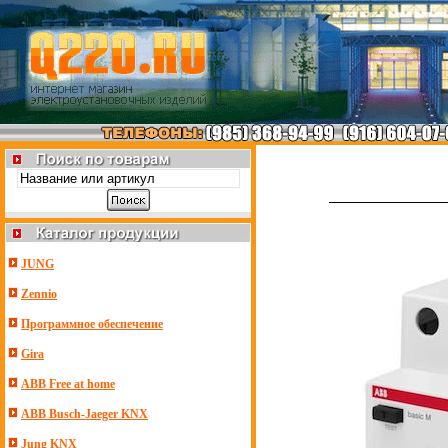
JUNG
Zennio
Программное обеспечение
Gira
ABB Free at home
ABB Busch-Jaeger KNX
Jung KNX