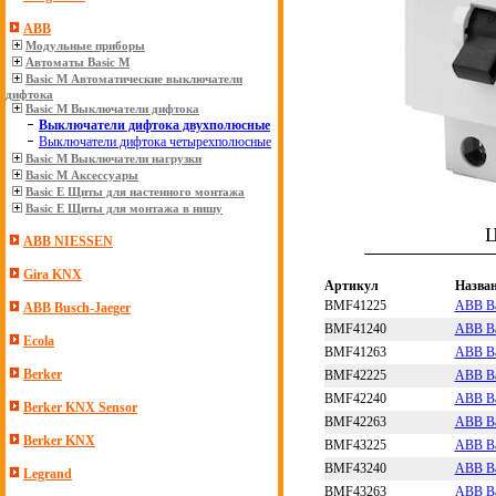
ABB
Модульные приборы
Автоматы Basic M
Basic M Автоматические выключатели
дифтока
Basic M Выключатели дифтока
Выключатели дифтока двухполюсные
Выключатели дифтока четырехполюсные
Basic M Выключатели нагрузки
Basic M Аксессуары
Basic E Щиты для настенного монтажа
Basic E Щиты для монтажа в нишу
Ц
ABB NIESSEN
Gira KNX
Артикул
Назва
BMF41225
ABB Ba
ABB Busch-Jaeger
BMF41240
ABB Ba
Ecola
BMF41263
ABB Ba
Berker
BMF42225
ABB Ba
BMF42240
ABB Ba
Berker KNX Sensor
BMF42263
ABB Ba
Berker KNX
BMF43225
ABB Ba
BMF43240
ABB Ba
Legrand
BMF43263
ABB Ba