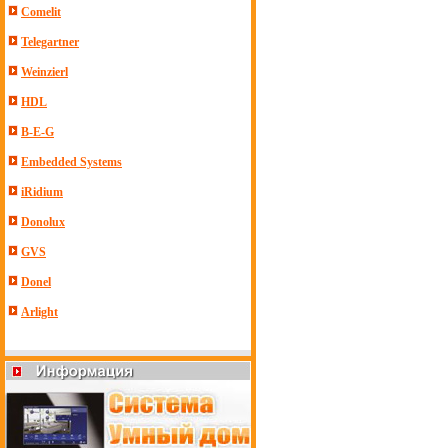
Comelit
Telegartner
Weinzierl
HDL
B-E-G
Embedded Systems
iRidium
Donolux
GVS
Donel
Arlight